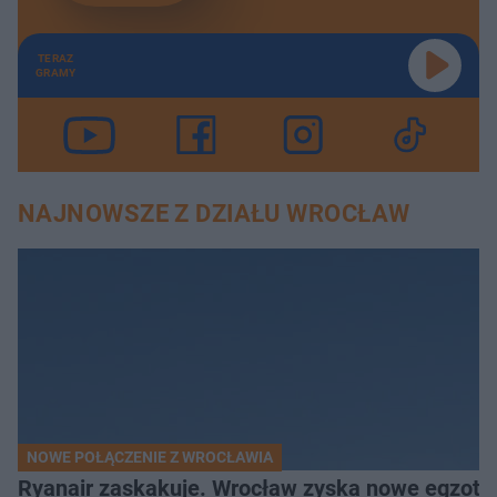
TERAZ
GRAMY
NAJNOWSZE Z DZIAŁU WROCŁAW
NOWE POŁĄCZENIE Z WROCŁAWIA
Ryanair zaskakuje. Wrocław zyska nowe egzoty