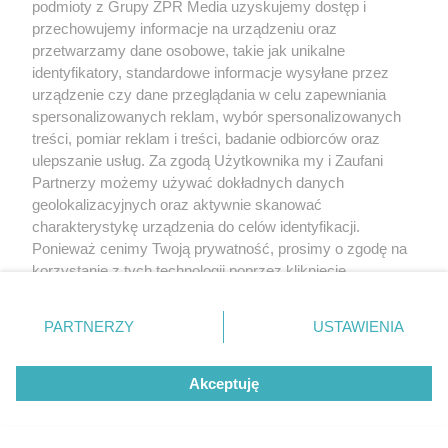
podmioty z Grupy ZPR Media uzyskujemy dostęp i
przechowujemy informacje na urządzeniu oraz
przetwarzamy dane osobowe, takie jak unikalne
identyfikatory, standardowe informacje wysyłane przez
urządzenie czy dane przeglądania w celu zapewniania
spersonalizowanych reklam, wybór spersonalizowanych
treści, pomiar reklam i treści, badanie odbiorców oraz
ulepszanie usług. Za zgodą Użytkownika my i Zaufani
Partnerzy możemy używać dokładnych danych
geolokalizacyjnych oraz aktywnie skanować
Żaden utwór zamieszczony w serwisie nie może być powielany i
charakterystykę urządzenia do celów identyfikacji.
rozpowszechniany lub dalej rozpowszechniany w jakikolwiek sposób (w
tym także elektroniczny lub mechaniczny) na jakimkolwiek polu
Ponieważ cenimy Twoją prywatność, prosimy o zgodę na
eksploatacji w jakiejkolwiek formie, włącznie z umieszczaniem w Internecie
korzystanie z tych technologii poprzez kliknięcie
bez pisemnej zgody właściciela praw. Jakiekolwiek użycie lub
„Akceptuję”. Zgoda jest dobrowolna i zawsze możesz ją
wykorzystanie utworów w całości lub w części z naruszeniem prawa, tzn.
bez właściwej zgody, jest zabronione pod groźbą kary i może być ścigane
zmienić/wycofać klikając przycisk ustawień prywatności
PARTNERZY
USTAWIENIA
prawnie.
znajdujący się w lewym dolnym rogu strony
. Niektóre
rodzaje przetwarzania danych nie wymagają zgody
Akceptuję
użytkownika, ale masz prawo sprzeciwić się takiemu
przetwarzaniu. Preferencje będą miały zastosowanie tylko
na tej witrynie.