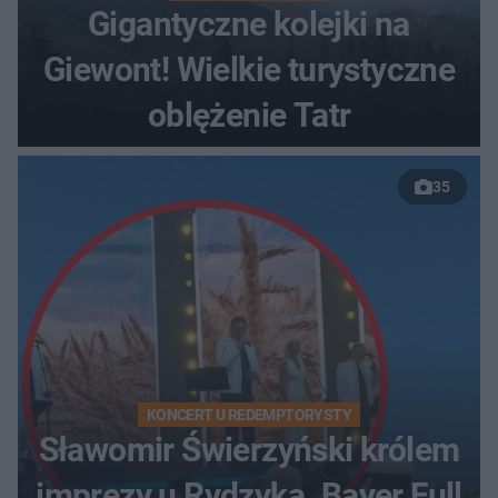
Gigantyczne kolejki na
Giewont! Wielkie turystyczne
oblężenie Tatr
35
KONCERT U REDEMPTORYSTY
Sławomir Świerzyński królem
imprezy u Rydzyka. Bayer Full