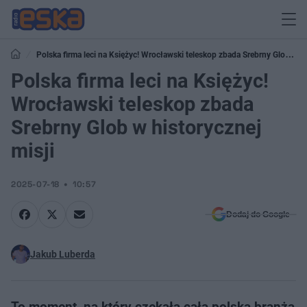
Polska firma leci na Księżyc! Wrocławski teleskop zbada Srebrny Glob w
historycznej misji
Polska firma leci na Księżyc!
Wrocławski teleskop zbada
Srebrny Glob w historycznej
misji
2025-07-18
10:57
Dodaj do Google
Jakub Luberda
To moment, na który czekała cała polska branża