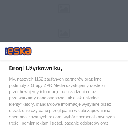
Drogi Użytkowniku,
My, naszych 1162 zaufanych partnerów oraz inne
Żaden utwór zamieszczony w serwisie nie może być powielany i
podmioty z Grupy ZPR Media uzyskujemy dostęp i
rozpowszechniany lub dalej rozpowszechniany w jakikolwiek sposób (w
tym także elektroniczny lub mechaniczny) na jakimkolwiek polu
przechowujemy informacje na urządzeniu oraz
eksploatacji w jakiejkolwiek formie, włącznie z umieszczaniem w
przetwarzamy dane osobowe, takie jak unikalne
Internecie bez pisemnej zgody właściciela praw. Jakiekolwiek użycie lub
identyfikatory, standardowe informacje wysyłane przez
wykorzystanie utworów w całości lub w części z naruszeniem prawa,
tzn. bez właściwej zgody, jest zabronione pod groźbą kary i może być
urządzenie czy dane przeglądania w celu zapewniania
ścigane prawnie.
spersonalizowanych reklam, wybór spersonalizowanych
treści, pomiar reklam i treści, badanie odbiorców oraz