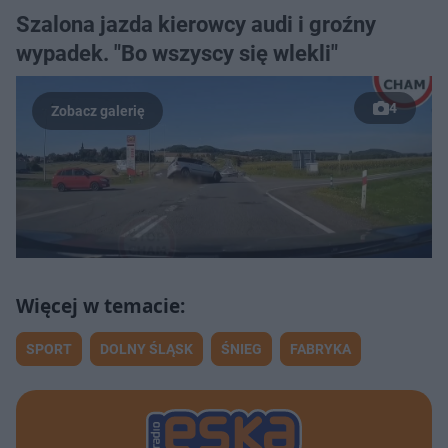
Szalona jazda kierowcy audi i groźny
wypadek. "Bo wszyscy się wlekli"
4
SPORT
DOLNY ŚLĄSK
ŚNIEG
FABRYKA