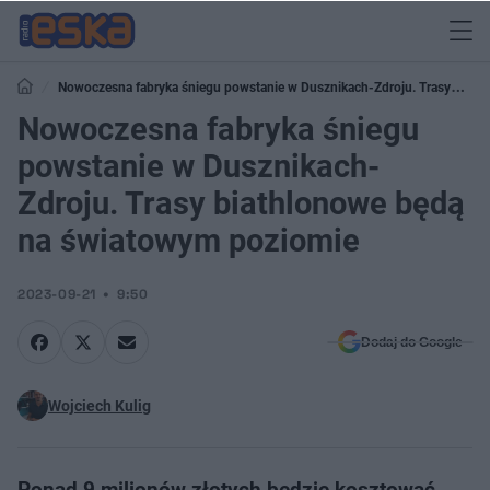
Nowoczesna fabryka śniegu powstanie w Dusznikach-Zdroju. Trasy
biathlonowe będą na światowym poziomie
Nowoczesna fabryka śniegu
powstanie w Dusznikach-
Zdroju. Trasy biathlonowe będą
na światowym poziomie
2023-09-21
9:50
Dodaj do Google
Wojciech Kulig
Ponad 9 milionów złotych będzie kosztować