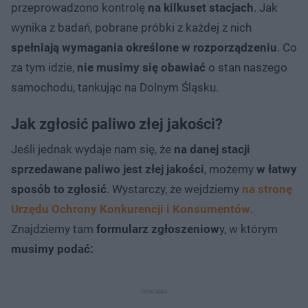
przeprowadzono kontrolę
na kilkuset stacjach
. Jak
wynika z badań, pobrane próbki z każdej z nich
spełniają wymagania określone w rozporządzeniu
. Co
za tym idzie,
nie musimy się obawiać
o stan naszego
samochodu, tankując na Dolnym Śląsku.
Jak zgłosić paliwo złej jakości?
Jeśli jednak wydaje nam się, że
na danej stacji
sprzedawane paliwo jest złej jakości
, możemy
w łatwy
sposób to zgłosić
. Wystarczy, że wejdziemy
na stronę
Urzędu Ochrony Konkurencji i Konsumentów
.
Znajdziemy tam
formularz zgłoszeniow
y, w którym
musimy podać: