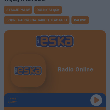
STACJE PALIW
DOLNY ŚLĄSK
DOBRE PALIWO NA JAKICH STACJACH
PALIWO
Radio Online
TERAZ
GRAMY