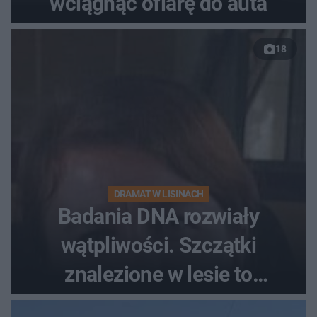
wciągnąć ofiarę do auta
18
DRAMAT W LISINACH
Badania DNA rozwiały
wątpliwości. Szczątki
znalezione w lesie to
zaginiona Jowita Zielińska