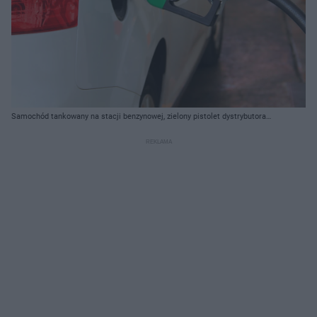
Samochód tankowany na stacji benzynowej, zielony pistolet dystrybutora
paliwa w baku białego auta. Zdjęcie ilustruje temat rosnących cen paliw i
sankcji na rosyjskie koncerny, o czym możesz przeczytać na Super Biznes.