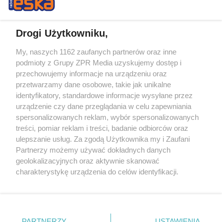
Drogi Użytkowniku,
My, naszych 1162 zaufanych partnerów oraz inne
Żaden utwór zamieszczony w serwisie nie może być powielany i
podmioty z Grupy ZPR Media uzyskujemy dostęp i
rozpowszechniany lub dalej rozpowszechniany w jakikolwiek sposób (w
tym także elektroniczny lub mechaniczny) na jakimkolwiek polu
przechowujemy informacje na urządzeniu oraz
eksploatacji w jakiejkolwiek formie, włącznie z umieszczaniem w
przetwarzamy dane osobowe, takie jak unikalne
Internecie bez pisemnej zgody właściciela praw. Jakiekolwiek użycie lub
identyfikatory, standardowe informacje wysyłane przez
wykorzystanie utworów w całości lub w części z naruszeniem prawa,
tzn. bez właściwej zgody, jest zabronione pod groźbą kary i może być
urządzenie czy dane przeglądania w celu zapewniania
ścigane prawnie.
spersonalizowanych reklam, wybór spersonalizowanych
treści, pomiar reklam i treści, badanie odbiorców oraz
ulepszanie usług. Za zgodą Użytkownika my i Zaufani
Partnerzy możemy używać dokładnych danych
geolokalizacyjnych oraz aktywnie skanować
charakterystykę urządzenia do celów identyfikacji.
Ponieważ cenimy Twoją prywatność, prosimy o zgodę na
O nas
korzystanie z tych technologii poprzez kliknięcie
Informacje prawne
„Akceptuję”. Zgoda jest dobrowolna i zawsze możesz ją
zmienić/wycofać klikając przycisk ustawień prywatności
PARTNERZY
USTAWIENIA
Nasze serwisy