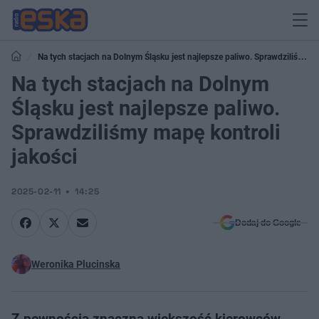
Na tych stacjach na Dolnym Śląsku jest najlepsze paliwo. Sprawdziliśmy
mapę kontroli jakości
Na tych stacjach na Dolnym
Śląsku jest najlepsze paliwo.
Sprawdziliśmy mapę kontroli
jakości
2025-02-11
14:25
Dodaj do Google
Weronika Plucinska
Z pewnością znaczna większość kierowców