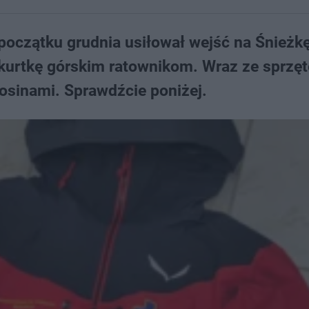
 początku grudnia usiłował wejść na Śnieżk
kurtkę górskim ratownikom. Wraz ze sprzę
prosinami. Sprawdźcie poniżej.