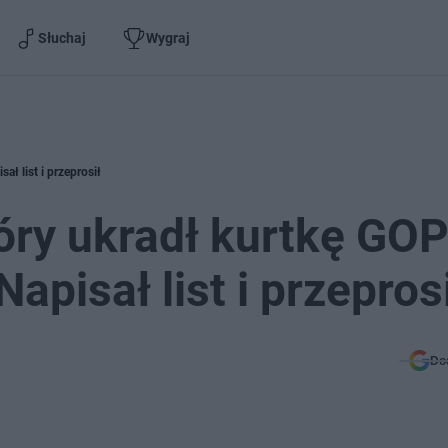
Słuchaj
Wygraj
ał list i przeprosił
tóry ukradł kurtkę GOP
apisał list i przepros
Do