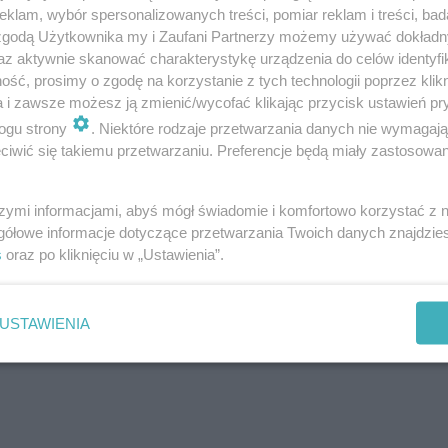
klam, wybór spersonalizowanych treści, pomiar reklam i treści, bad
 zgodą Użytkownika my i Zaufani Partnerzy możemy używać dokład
az aktywnie skanować charakterystykę urządzenia do celów identyfi
ść, prosimy o zgodę na korzystanie z tych technologii poprzez klikn
a i zawsze możesz ją zmienić/wycofać klikając przycisk ustawień pr
ogu strony
. Niektóre rodzaje przetwarzania danych nie wymagaj
iwić się takiemu przetwarzaniu. Preferencje będą miały zastosowanie
esłana. Były też wyjaśnienia i przeprosiny
szymi informacjami, abyś mógł świadomie i komfortowo korzystać z
gółowe informacje dotyczące przetwarzania Twoich danych znajdzi
ny w Karkonoszach Turysta odesłał ją razem z krótkim li
s
oraz po kliknięciu w „Ustawienia”.
ję"
- napisali ratownicy Grupy Karkonoskiej GOPR na Fac
USTAWIENIA
w poruszonych zdarzeniem, zostaną przeznaczone na zak