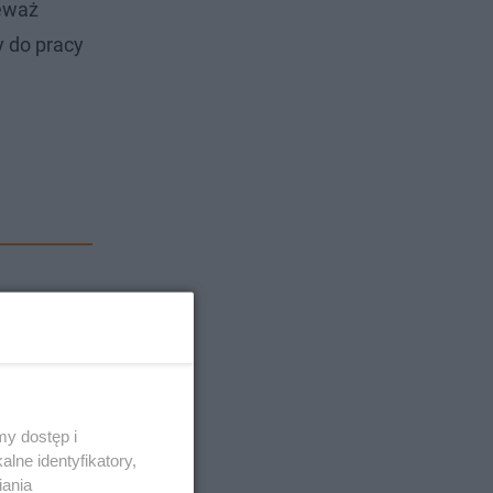
ieważ
 do pracy
y dostęp i
lne identyfikatory,
iania