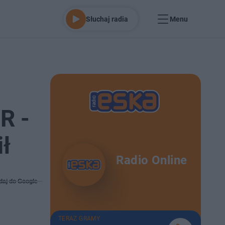
Słuchaj radia
Menu
R -
ił
Radio Online
daj do Google
TERAZ GRAMY