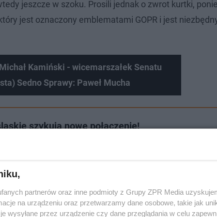
wtedy jeszcze w szoku. Prosili jednak o zwrot kurtki, pon
tóry jest oznaczony emblematami GOPR i jest niezbędny
 Michał Kamiński - wicemarszałek Senatu
ista) Sedno Sprawy: Paweł Mucha
ląskie szykują nowe połączenie!
niku,
fanych partnerów oraz inne podmioty z Grupy ZPR Media uzyskujem
cje na urządzeniu oraz przetwarzamy dane osobowe, takie jak unika
je wysyłane przez urządzenie czy dane przeglądania w celu zapewn