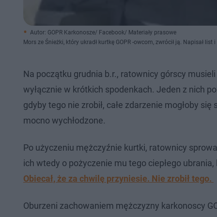
Autor: GOPR Karkonosze/ Facebook/ Materiały prasowe
Mors ze Śnieżki, który ukradł kurtkę GOPR -owcom, zwrócił ją. Napisał list i
Na początku grudnia b.r., ratownicy górscy musiel
wyłącznie w krótkich spodenkach. Jeden z nich 
gdyby tego nie zrobił, całe zdarzenie mogłoby się
mocno wychłodzone.
Po użyczeniu mężczyźnie kurtki, ratownicy sprowadzi
ich wtedy o pożyczenie mu tego ciepłego ubrania, 
Obiecał, że za chwilę przyniesie. Nie zrobił tego.
Oburzeni zachowaniem mężczyzny karkonoscy GOPR