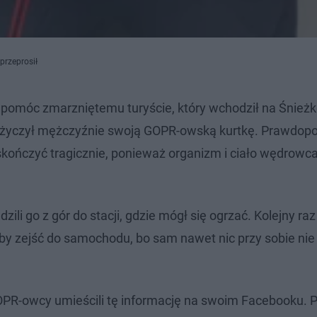
 przeprosił
i pomóc zmarzniętemu turyście, który wchodził na Śnież
pożyczył mężczyźnie swoją GOPR-owską kurtkę. Prawdop
 skończyć tragicznie, ponieważ organizm i ciało wędrowca
li go z gór do stacji, gdzie mógł się ogrzać. Kolejny raz
by zejść do samochodu, bo sam nawet nic przy sobie nie
-owcy umieścili tę informację na swoim Facebooku. Pod