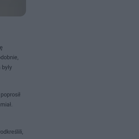
kę
odobnie,
 były
 poprosił
 miał.
kreślili,