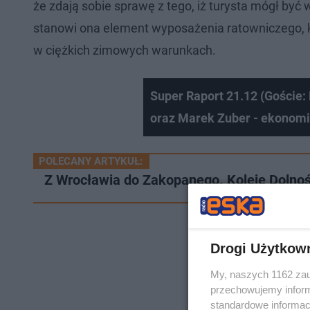
że zdają sobie sprawę z tego, iż turysta mógł być 
stanowi ona element wyposażenia ratowniczego, k
w ciężkich zimowych warunkach.
Super Raport 21.12 (Goście:
oraz Marek Zuber - ekonom
POLECANY ARTYKUŁ:
Z Wrocławia do Zakopanego. Koleje Dolnoś
Drogi Użytkow
My, naszych 1162 zau
przechowujemy informa
standardowe informac