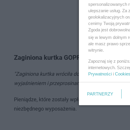
spersonalizowanych re
ulepszanie usług. Za
geolokalizacyjnych or
cenimy Twoją prywatno
Zgoda jest dobrowoln
się w lewym dolnym r
ale masz prawo sprzec
witrynie.
Zaginiona kurtka GOPRO-wców została od
Zapoznaj się z poniż
internetowych. Szcze
"Zaginiona kurtka wróciła do właściciela. Uratowa
Prywatności
i
Cookie
wyjaśnieniem i przeprosinami za zaistniałą sytuac
PARTNERZY
Pieniądze, które zostały wpłacone przez turystó
niezbędnego wyposażenia.