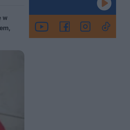
ę w
tem,