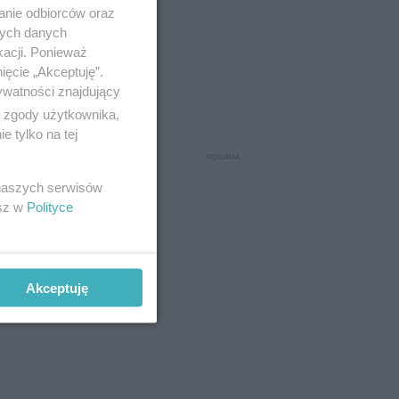
anie odbiorców oraz
nych danych
kacji. Ponieważ
ięcie „Akceptuję”.
ywatności znajdujący
ą zgody użytkownika,
 tylko na tej
 naszych serwisów
esz w
Polityce
stem z
ebooku.
Akceptuję
upy