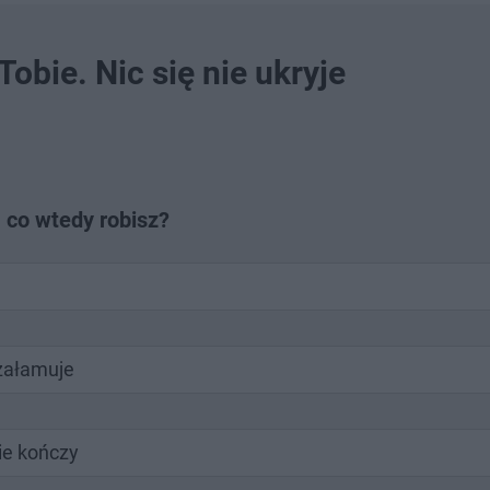
obie. Nic się nie ukryje
, co wtedy robisz?
 załamuje
nie kończy