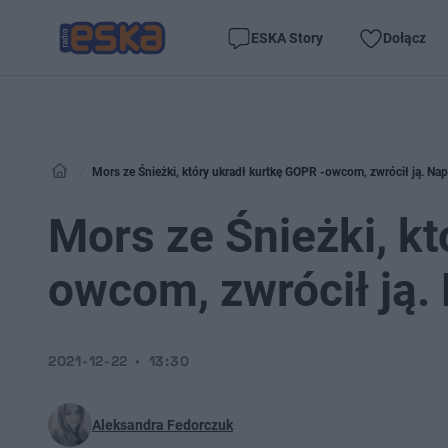
ESKA Story
Dołącz
Mors ze Śnieżki, który ukradł kurtkę GOPR -owcom, zwrócił ją. Napis
Mors ze Śnieżki, k
owcom, zwrócił ją. N
2021-12-22
13:30
Aleksandra Fedorczuk