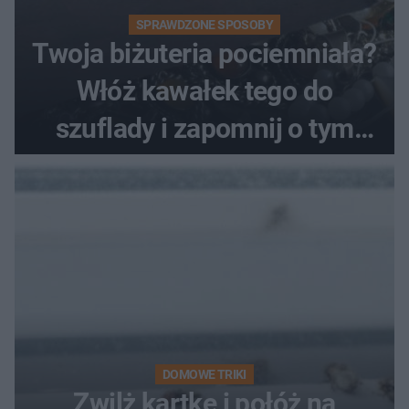
SPRAWDZONE SPOSOBY
Twoja biżuteria pociemniała?
Włóż kawałek tego do
szuflady i zapomnij o tym
problemie. Sposób na
pociemniałą biżuterię
DOMOWE TRIKI
Zwilż kartkę i połóż na