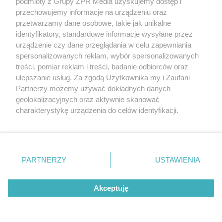
podmioty z Grupy ZPR Media uzyskujemy dostęp i
Dodaj jedną łyżeczkę do gotowania.
przechowujemy informacje na urządzeniu oraz
Skorupka z jajek zejdzie bez
przetwarzamy dane osobowe, takie jak unikalne
identyfikatory, standardowe informacje wysyłane przez
problemu
urządzenie czy dane przeglądania w celu zapewniania
spersonalizowanych reklam, wybór spersonalizowanych
ZOBACZ WIĘCEJ
treści, pomiar reklam i treści, badanie odbiorców oraz
ulepszanie usług. Za zgodą Użytkownika my i Zaufani
Partnerzy możemy używać dokładnych danych
geolokalizacyjnych oraz aktywnie skanować
charakterystykę urządzenia do celów identyfikacji.
Ponieważ cenimy Twoją prywatność, prosimy o zgodę na
korzystanie z tych technologii poprzez kliknięcie
„Akceptuję”. Zgoda jest dobrowolna i zawsze możesz ją
zmienić/wycofać klikając przycisk ustawień prywatności
PARTNERZY
USTAWIENIA
znajdujący się w lewym dolnym rogu strony
. Niektóre
rodzaje przetwarzania danych nie wymagają zgody
Akceptuję
użytkownika, ale masz prawo sprzeciwić się takiemu
przetwarzaniu. Preferencje będą miały zastosowanie tylko
na tej witrynie.