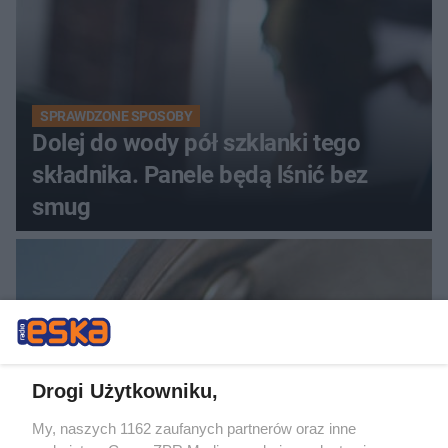
SPRAWDZONE SPOSOBY
Dolej do wody pół szklanki tego
składnika. Panele będą lśnić bez
smug
Drogi Użytkowniku,
My, naszych 1162 zaufanych partnerów oraz inne
DOMOWE TRIKI