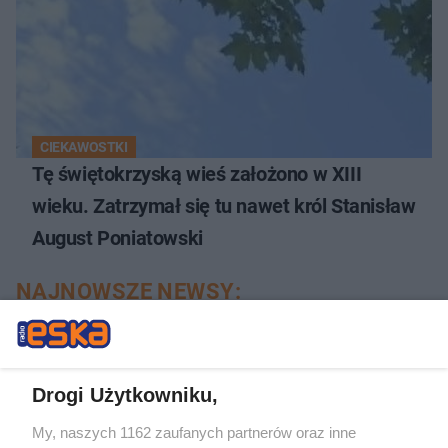
CIEKAWOSTKI
Tę świętokrzyską wieś założono w XIII
wieku. Zatrzymał się tu nawet król Stanisław
August Poniatowski
NAJNOWSZE NEWSY:
Drogi Użytkowniku,
My, naszych 1162 zaufanych partnerów oraz inne