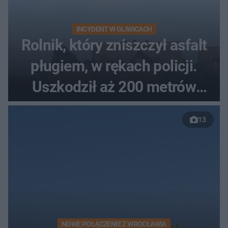
INCYDENT W GLIWICACH
Rolnik, który zniszczył asfalt
pługiem, w rękach policji.
Uszkodził aż 200 metrów
nowej drogi
13
NOWE POŁĄCZENIE Z WROCŁAWIA