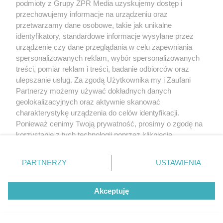
podmioty z Grupy ZPR Media uzyskujemy dostęp i
przechowujemy informacje na urządzeniu oraz
przetwarzamy dane osobowe, takie jak unikalne
identyfikatory, standardowe informacje wysyłane przez
urządzenie czy dane przeglądania w celu zapewniania
SPOSÓB NA SZKODNIKA
spersonalizowanych reklam, wybór spersonalizowanych
Kret znów rozkopuje trawnik?
treści, pomiar reklam i treści, badanie odbiorców oraz
ulepszanie usług. Za zgodą Użytkownika my i Zaufani
Wystarczy popularny produkt
Partnerzy możemy używać dokładnych danych
geolokalizacyjnych oraz aktywnie skanować
z kuchni, by uciekł w
charakterystykę urządzenia do celów identyfikacji.
Ponieważ cenimy Twoją prywatność, prosimy o zgodę na
popłochu
korzystanie z tych technologii poprzez kliknięcie
„Akceptuję”. Zgoda jest dobrowolna i zawsze możesz ją
zmienić/wycofać klikając przycisk ustawień prywatności
PARTNERZY
USTAWIENIA
znajdujący się w lewym dolnym rogu strony
. Niektóre
rodzaje przetwarzania danych nie wymagają zgody
Akceptuję
użytkownika, ale masz prawo sprzeciwić się takiemu
przetwarzaniu. Preferencje będą miały zastosowanie tylko
na tej witrynie.