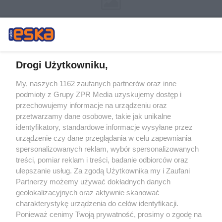
Drogi Użytkowniku,
My, naszych 1162 zaufanych partnerów oraz inne
Żaden utwór zamieszczony w serwisie nie może być powielany i
podmioty z Grupy ZPR Media uzyskujemy dostęp i
rozpowszechniany lub dalej rozpowszechniany w jakikolwiek sposób (w
tym także elektroniczny lub mechaniczny) na jakimkolwiek polu
przechowujemy informacje na urządzeniu oraz
eksploatacji w jakiejkolwiek formie, włącznie z umieszczaniem w Internecie
przetwarzamy dane osobowe, takie jak unikalne
bez pisemnej zgody właściciela praw. Jakiekolwiek użycie lub
wykorzystanie utworów w całości lub w części z naruszeniem prawa, tzn.
identyfikatory, standardowe informacje wysyłane przez
bez właściwej zgody, jest zabronione pod groźbą kary i może być ścigane
urządzenie czy dane przeglądania w celu zapewniania
prawnie.
spersonalizowanych reklam, wybór spersonalizowanych
treści, pomiar reklam i treści, badanie odbiorców oraz
ulepszanie usług. Za zgodą Użytkownika my i Zaufani
Partnerzy możemy używać dokładnych danych
geolokalizacyjnych oraz aktywnie skanować
charakterystykę urządzenia do celów identyfikacji.
O nas
Ponieważ cenimy Twoją prywatność, prosimy o zgodę na