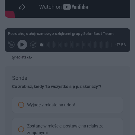
Posłuchaj całej rozmowy z człąkami grupy Solar Boat Team:
L
P
P
P
-
17:56
G
o
r
r
o
z
r
a
z
z
o
a
d
e
e
s
j
t
e
w
w
a
d
i
i
ł
:
ń
ń
y
c
1
1
1
z
.
0
0
Sonda
a
s
3
s
s
Â
9
d
d
Co zrobisz, kiedy "to wszystko się już skończy"?
%
o
o
t
p
u
r
ł
z
Wyjadę z miasta na urlop!
u
o
d
u
Zostanę w mieście, postawię na relaks ze
znajomymi