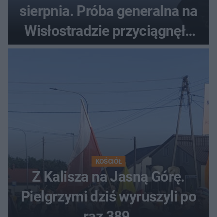
sierpnia. Próba generalna na
Wisłostradzie przyciągnęła
tłumy
KOŚCIÓŁ
Z Kalisza na Jasną Górę.
Pielgrzymi dziś wyruszyli po
raz 389.