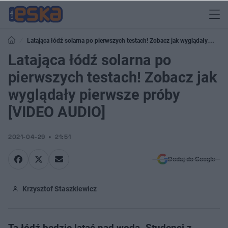
Latająca łódź solarna po pierwszych testach! Zobacz jak wyglądały
pierwsze próby [VIDEO AUDIO]
Latająca łódź solarna po
pierwszych testach! Zobacz jak
wyglądały pierwsze próby
[VIDEO AUDIO]
2021-04-29
21:51
Dodaj do Google
Krzysztof Staszkiewicz
Ta łódź będzie latać nad wodą. Studenci z