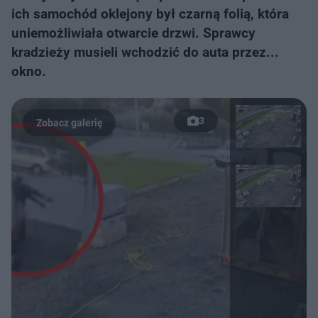
ich samochód oklejony był czarną folią, która
uniemożliwiała otwarcie drzwi. Sprawcy
kradzieży musieli wchodzić do auta przez...
okno.
3