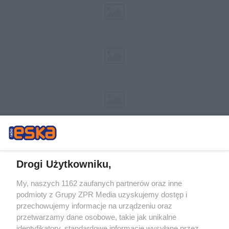
Drogi Użytkowniku,
My, naszych 1162 zaufanych partnerów oraz inne
Żaden utwór zamieszczony w serwisie nie może być powielany i
podmioty z Grupy ZPR Media uzyskujemy dostęp i
rozpowszechniany lub dalej rozpowszechniany w jakikolwiek sposób (w
tym także elektroniczny lub mechaniczny) na jakimkolwiek polu
przechowujemy informacje na urządzeniu oraz
eksploatacji w jakiejkolwiek formie, włącznie z umieszczaniem w Internecie
przetwarzamy dane osobowe, takie jak unikalne
bez pisemnej zgody właściciela praw. Jakiekolwiek użycie lub
wykorzystanie utworów w całości lub w części z naruszeniem prawa, tzn.
identyfikatory, standardowe informacje wysyłane przez