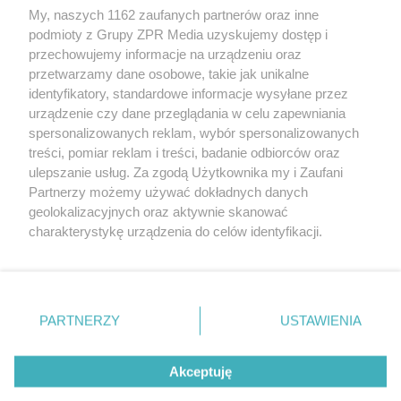
My, naszych 1162 zaufanych partnerów oraz inne
Żaden utwór zamieszczony w serwisie nie może być powielany i
podmioty z Grupy ZPR Media uzyskujemy dostęp i
rozpowszechniany lub dalej rozpowszechniany w jakikolwiek sposób (w
tym także elektroniczny lub mechaniczny) na jakimkolwiek polu
przechowujemy informacje na urządzeniu oraz
eksploatacji w jakiejkolwiek formie, włącznie z umieszczaniem w
przetwarzamy dane osobowe, takie jak unikalne
Internecie bez pisemnej zgody właściciela praw. Jakiekolwiek użycie lub
identyfikatory, standardowe informacje wysyłane przez
wykorzystanie utworów w całości lub w części z naruszeniem prawa,
tzn. bez właściwej zgody, jest zabronione pod groźbą kary i może być
urządzenie czy dane przeglądania w celu zapewniania
ścigane prawnie.
spersonalizowanych reklam, wybór spersonalizowanych
treści, pomiar reklam i treści, badanie odbiorców oraz
ulepszanie usług. Za zgodą Użytkownika my i Zaufani
Partnerzy możemy używać dokładnych danych
geolokalizacyjnych oraz aktywnie skanować
charakterystykę urządzenia do celów identyfikacji.
Ponieważ cenimy Twoją prywatność, prosimy o zgodę na
O nas
korzystanie z tych technologii poprzez kliknięcie
Informacje prawne
„Akceptuję”. Zgoda jest dobrowolna i zawsze możesz ją
zmienić/wycofać klikając przycisk ustawień prywatności
PARTNERZY
USTAWIENIA
Nasze serwisy
znajdujący się w lewym dolnym rogu strony
. Niektóre
rodzaje przetwarzania danych nie wymagają zgody
© 2026 Grupa ZPR Media
Akceptuję
użytkownika, ale masz prawo sprzeciwić się takiemu
przetwarzaniu. Preferencje będą miały zastosowanie tylko