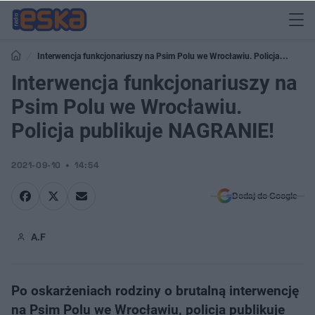
Interwencja funkcjonariuszy na Psim Polu we Wrocławiu. Policja
publikuje NAGRANIE!
Interwencja funkcjonariuszy na
Psim Polu we Wrocławiu.
Policja publikuje NAGRANIE!
2021-09-10
14:54
Dodaj do Google
A.F
Po oskarżeniach rodziny o brutalną interwencję
na Psim Polu we Wrocławiu, policja publikuje