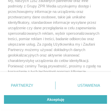
My, naszych 1162 zaufanych partnerów oraz inne
Żaden utwór zamieszczony w serwisie nie może być powielany i
podmioty z Grupy ZPR Media uzyskujemy dostęp i
rozpowszechniany lub dalej rozpowszechniany w jakikolwiek sposób (w
tym także elektroniczny lub mechaniczny) na jakimkolwiek polu
przechowujemy informacje na urządzeniu oraz
eksploatacji w jakiejkolwiek formie, włącznie z umieszczaniem w Internecie
przetwarzamy dane osobowe, takie jak unikalne
bez pisemnej zgody właściciela praw. Jakiekolwiek użycie lub
wykorzystanie utworów w całości lub w części z naruszeniem prawa, tzn.
identyfikatory, standardowe informacje wysyłane przez
bez właściwej zgody, jest zabronione pod groźbą kary i może być ścigane
urządzenie czy dane przeglądania w celu zapewniania
prawnie.
spersonalizowanych reklam, wybór spersonalizowanych
treści, pomiar reklam i treści, badanie odbiorców oraz
ulepszanie usług. Za zgodą Użytkownika my i Zaufani
Partnerzy możemy używać dokładnych danych
geolokalizacyjnych oraz aktywnie skanować
charakterystykę urządzenia do celów identyfikacji.
O nas
Ponieważ cenimy Twoją prywatność, prosimy o zgodę na
korzystanie z tych technologii poprzez kliknięcie
Informacje prawne
„Akceptuję”. Zgoda jest dobrowolna i zawsze możesz ją
zmienić/wycofać klikając przycisk ustawień prywatności
Nasze serwisy
PARTNERZY
USTAWIENIA
znajdujący się w lewym dolnym rogu strony
. Niektóre
rodzaje przetwarzania danych nie wymagają zgody
© 2026 Grupa ZPR Media
Akceptuję
użytkownika, ale masz prawo sprzeciwić się takiemu
przetwarzaniu. Preferencje będą miały zastosowanie tylko
na tej witrynie.