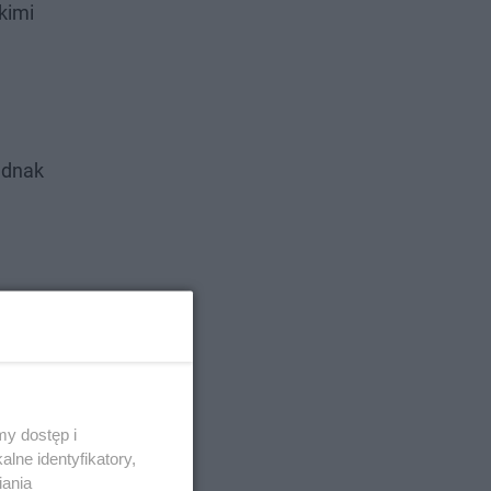
kimi
ednak
y dostęp i
lne identyfikatory,
iania