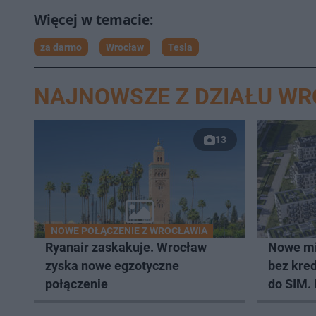
za darmo
Wrocław
Tesla
NAJNOWSZE Z DZIAŁU W
13
NOWE POŁĄCZENIE Z WROCŁAWIA
Ryanair zaskakuje. Wrocław
Nowe mi
zyska nowe egzotyczne
bez kred
połączenie
do SIM.
lokali