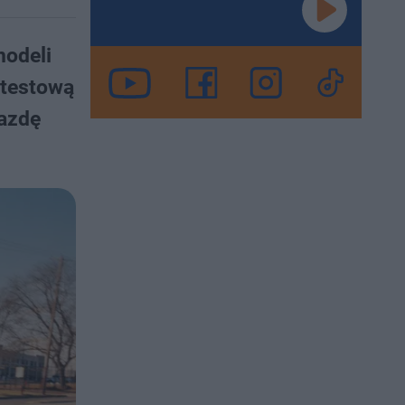
modeli
 testową
jazdę