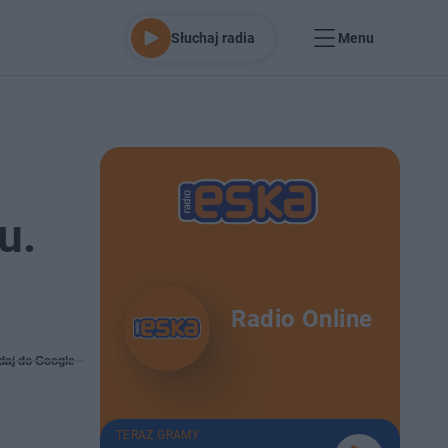
Słuchaj radia
Menu
u.
Radio Online
daj do Google
TERAZ GRAMY