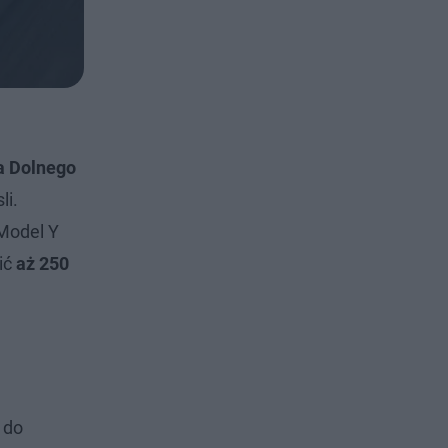
a Dolnego
li.
 Model Y
ić
aż 250
 do