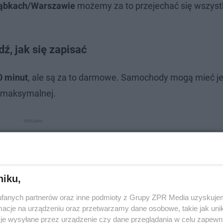
ąbkach/Warszawie
możemy za to przejechać się wszyst
ź, jak się zapisać
0 minut
, ale są za to darmowe. Samochody mogą mieć j
i maksymalnej.
niku,
fanych partnerów oraz inne podmioty z Grupy ZPR Media uzyskujem
cje na urządzeniu oraz przetwarzamy dane osobowe, takie jak unika
je wysyłane przez urządzenie czy dane przeglądania w celu zapewn