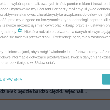
klam, wybór spersonalizowanych treści, pomiar reklam i treści, bad
 zgodą Użytkownika my i Zaufani Partnerzy możemy używać dokład
az aktywnie skanować charakterystykę urządzenia do celów identyfi
ść, prosimy o zgodę na korzystanie z tych technologii poprzez klikn
a i zawsze możesz ją zmienić/wycofać klikając przycisk ustawień pr
 na
stronę Tesli
i uzupełnić formularz z danymi kontakto
ogu strony
. Niektóre rodzaje przetwarzania danych nie wymagaj
stępnie na adres e-mail otrzymamy wszystkie potrzebn
iwić się takiemu przetwarzaniu. Preferencje będą miały zastosowanie
ojazdu.
We Wrocławiu
będziemy musieli udać się na
ul.
 Serve Demo Drive
.
szymi informacjami, abyś mógł świadomie i komfortowo korzystać z
gółowe informacje dotyczące przetwarzania Twoich danych znajdzi
s
oraz po kliknięciu w „Ustawienia”.
rukcją otrzymaną na maila i będziemy mogli cieszyć się
USTAWIENIA
działek będzie bardzo ciężki. Wjechali…