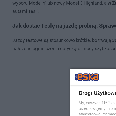
wyboru Model Y lub nowy Model 3 Highland, a
w Z
autami Tesli.
Jak dostać Teslę na jazdę próbną. Sprawd
Jazdy testowe są stosunkowo krótkie, bo trwają
3
nałożone ograniczenia dotyczące mocy szybkośc
Drogi Użytkow
My, naszych 1162 zau
przechowujemy informa
standardowe informac