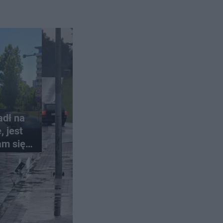
adł na
 jest
am się