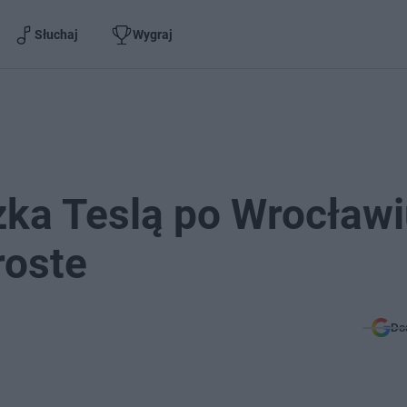
Słuchaj
Wygraj
ka Teslą po Wrocławi
roste
Do