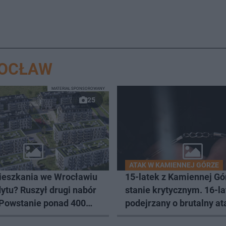
ROCŁAW
MATERIAŁ SPONSOROWANY
25
ATAK W KAMIENNEJ GÓRZE
eszkania we Wrocławiu
15-latek z Kamiennej Gó
ytu? Ruszył drugi nabór
stanie krytycznym. 16-la
 Powstanie ponad 400
podejrzany o brutalny at