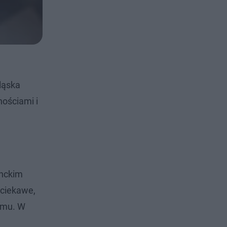
ląska
nościami i
anckim
 ciekawe,
temu. W