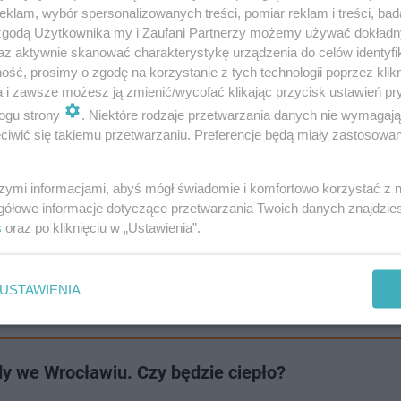
klam, wybór spersonalizowanych treści, pomiar reklam i treści, bad
ców.
 zgodą Użytkownika my i Zaufani Partnerzy możemy używać dokład
az aktywnie skanować charakterystykę urządzenia do celów identyfi
ść, prosimy o zgodę na korzystanie z tych technologii poprzez klikn
a i zawsze możesz ją zmienić/wycofać klikając przycisk ustawień pr
ogu strony
. Niektóre rodzaje przetwarzania danych nie wymagaj
iwić się takiemu przetwarzaniu. Preferencje będą miały zastosowanie
szymi informacjami, abyś mógł świadomie i komfortowo korzystać z
gółowe informacje dotyczące przetwarzania Twoich danych znajdzi
s
oraz po kliknięciu w „Ustawienia”.
USTAWIENIA
y we Wrocławiu. Czy będzie ciepło?