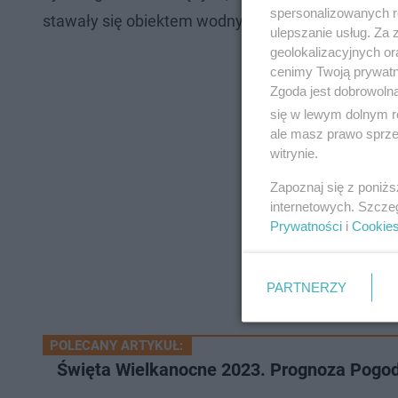
spersonalizowanych re
stawały się obiektem wodnych polowań młodzień
ulepszanie usług. Za
geolokalizacyjnych or
cenimy Twoją prywatno
Zgoda jest dobrowoln
się w lewym dolnym r
ale masz prawo sprzec
witrynie.
Zapoznaj się z poniż
internetowych. Szcze
Prywatności
i
Cookie
PARTNERZY
POLECANY ARTYKUŁ:
Święta Wielkanocne 2023. Prognoza Pogod