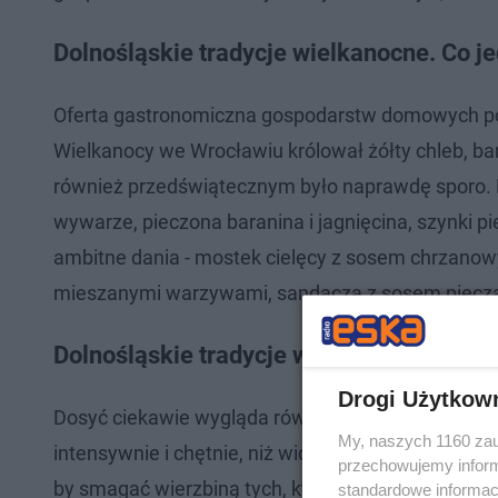
Dolnośląskie tradycje wielkanocne. Co j
Oferta gastronomiczna gospodarstw domowych pod
Wielkanocy we Wrocławiu królował żółty chleb, ba
również przedświątecznym było naprawdę sporo. Kl
wywarze, pieczona baranina i jagnięcina, szynki p
ambitne dania - mostek cielęcy z sosem chrzanow
mieszanymi warzywami, sandacza z sosem piecza
Dolnośląskie tradycje wielkanocne. Jak
Drogi Użytkow
Dosyć ciekawie wygląda również kwestia "śmigusa
My, naszych 1160 zau
intensywnie i chętnie, niż widzimy to w dzisiejsz
przechowujemy informa
by smagać wierzbiną tych, którzy jeszcze śpią. Sz
standardowe informac