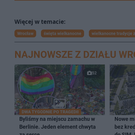
Wrocław
święta wielkanocne
wielkanocne tradycje 
NAJNOWSZE Z DZIAŁU W
52
DWA TYGODNIE PO TRAGEDII
Byliśmy na miejscu zamachu w
Nowe mi
Berlinie. Jeden element chwyta
bez kred
za serce
do SIM.