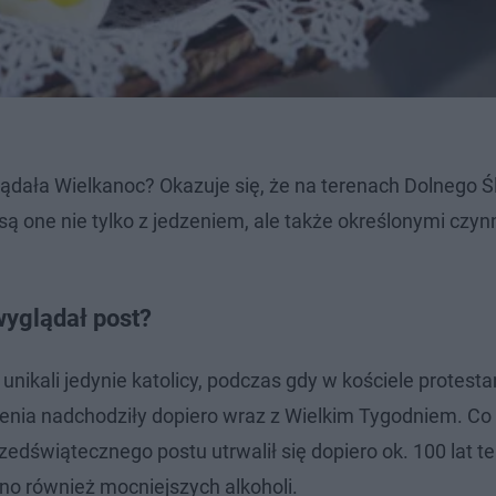
glądała Wielkanoc? Okazuje się, że na terenach Dolnego Ś
są one nie tylko z jedzeniem, ale także określonymi czyn
wyglądał post?
ikali jedynie katolicy, podczas gdy w kościele protest
nia nadchodziły dopiero wraz z Wielkim Tygodniem. Co
zedświątecznego postu utrwalił się dopiero ok. 100 lat 
no również mocniejszych alkoholi.