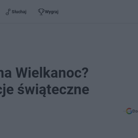
Słuchaj
Wygraj
na Wielkanoc?
cje świąteczne
Do