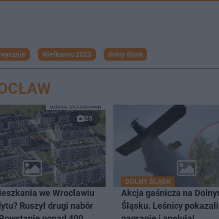
zwyczaje
Wielkanoc 2023
dolny śląsk
ROCŁAW
MATERIAŁ SPONSOROWANY
25
DOLNY ŚLĄSK
eszkania we Wrocławiu
Akcja gaśnicza na Doln
ytu? Ruszył drugi nabór
Śląsku. Leśnicy pokazali
 Powstanie ponad 400
nagranie i apelują!