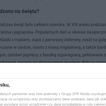
edzono na święta?
czas świąt była całkiem szeroka. W XIX wieku podcza
ranina i jagnięcina. Popularnych dań w okresie świątecz
uski z makiem, zupa z pierwszej zieleniny, rosół na go
ieczone w cieście, ciasto z masą migdałową, a także bard
ym, comber jagnięcy z fasolką szparagową, peklowane o
rkowym, łososia ze sklarowanym masłem. Było w czym
 obchodzono Lany Poniedziałek?
niku,
-dyngusa", który niegdyś obchodzony był znacznie bardz
fanych partnerów oraz inne podmioty z Grupy ZPR Media uzyskujem
ych czasach. Młodzi często zakradali się do domów swoic
cje na urządzeniu oraz przetwarzamy dane osobowe, takie jak unika
czególnie przechlapane - dosłownie - miały młode panny,
je wysyłane przez urządzenie czy dane przeglądania w celu zapewn