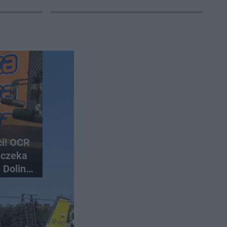
ci! OCR
 czeka
 Dolinie