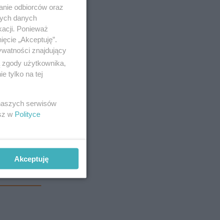
anie odbiorców oraz
nych danych
kacji. Ponieważ
ięcie „Akceptuję”.
ywatności znajdujący
ą zgody użytkownika,
 tylko na tej
 naszych serwisów
esz w
Polityce
Akceptuję