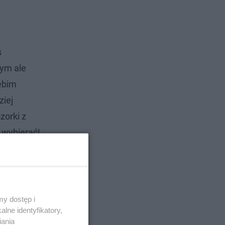
s
nym ale
łębim
ziej
zorki z
 wybierać!
iej
y dostęp i
h sąsiadów,
lne identyfikatory,
 które
iania