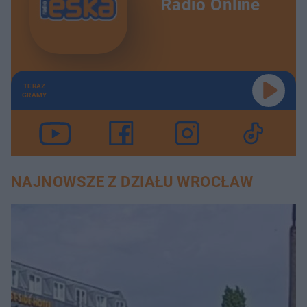
Radio Online
TERAZ
GRAMY
NAJNOWSZE Z DZIAŁU WROCŁAW