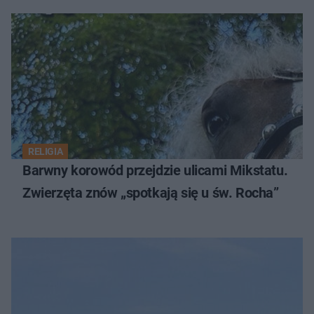
RELIGIA
Barwny korowód przejdzie ulicami Mikstatu.
Zwierzęta znów „spotkają się u św. Rocha”