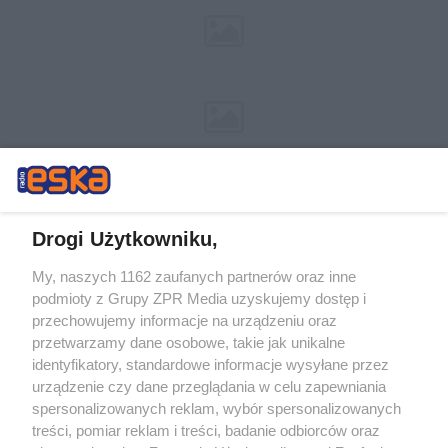
Drogi Użytkowniku,
My, naszych 1162 zaufanych partnerów oraz inne
Żaden utwór zamieszczony w serwisie nie może być powielany i
podmioty z Grupy ZPR Media uzyskujemy dostęp i
rozpowszechniany lub dalej rozpowszechniany w jakikolwiek sposób (w
tym także elektroniczny lub mechaniczny) na jakimkolwiek polu
przechowujemy informacje na urządzeniu oraz
eksploatacji w jakiejkolwiek formie, włącznie z umieszczaniem w
przetwarzamy dane osobowe, takie jak unikalne
Internecie bez pisemnej zgody właściciela praw. Jakiekolwiek użycie lub
identyfikatory, standardowe informacje wysyłane przez
wykorzystanie utworów w całości lub w części z naruszeniem prawa,
tzn. bez właściwej zgody, jest zabronione pod groźbą kary i może być
urządzenie czy dane przeglądania w celu zapewniania
ścigane prawnie.
spersonalizowanych reklam, wybór spersonalizowanych
treści, pomiar reklam i treści, badanie odbiorców oraz