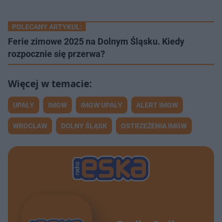
POLECANY ARTYKUŁ:
Ferie zimowe 2025 na Dolnym Śląsku. Kiedy
rozpocznie się przerwa?
UPAŁY
IMGW
IMGW UPAŁY
ALERT IMGW
WROCŁAW
DOLNY ŚLĄSK
OSTRZEŻENIA IMGW