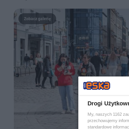
Drogi Użytkow
My, naszych 1162 zau
przechowujemy informa
standardowe informac