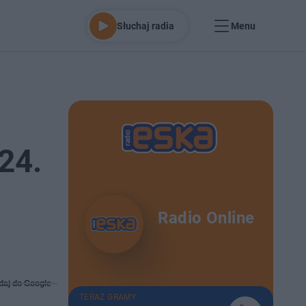
Słuchaj radia
Menu
24.
Radio Online
daj do Google
TERAZ GRAMY