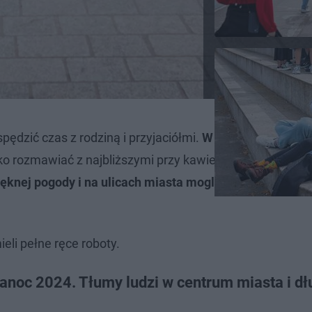
pędzić czas z rodziną i przyjaciółmi.
W tym roku Wielkan
lko rozmawiać z najbliższymi przy kawie w domu, ale ró
ięknej pogody i na ulicach miasta mogliśmy zobaczyć w
eli pełne ręce roboty.
anoc 2024. Tłumy ludzi w centrum miasta i dł