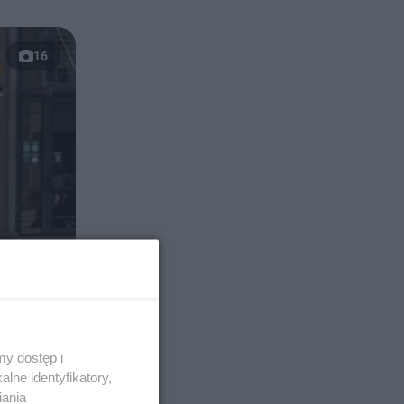
16
y dostęp i
lne identyfikatory,
iania