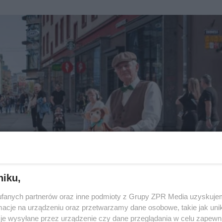
niku,
fanych partnerów oraz inne podmioty z Grupy ZPR Media uzyskujem
cje na urządzeniu oraz przetwarzamy dane osobowe, takie jak unika
je wysyłane przez urządzenie czy dane przeglądania w celu zapewn