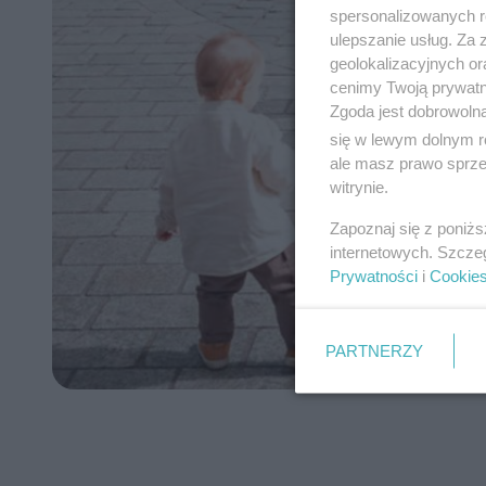
spersonalizowanych re
ulepszanie usług. Za
geolokalizacyjnych or
cenimy Twoją prywatno
Zgoda jest dobrowoln
się w lewym dolnym r
ale masz prawo sprzec
witrynie.
Zapoznaj się z poniż
internetowych. Szcze
Prywatności
i
Cookie
PARTNERZY