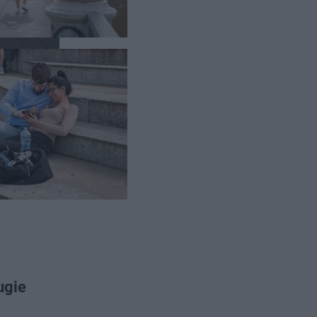
oc jest
wnież
wyjść
esoło
ugie