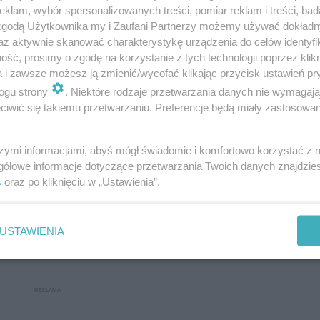
klam, wybór spersonalizowanych treści, pomiar reklam i treści, bad
 zgodą Użytkownika my i Zaufani Partnerzy możemy używać dokład
az aktywnie skanować charakterystykę urządzenia do celów identyfi
ść, prosimy o zgodę na korzystanie z tych technologii poprzez klikn
a i zawsze możesz ją zmienić/wycofać klikając przycisk ustawień pr
ogu strony
. Niektóre rodzaje przetwarzania danych nie wymagaj
iwić się takiemu przetwarzaniu. Preferencje będą miały zastosowanie
szymi informacjami, abyś mógł świadomie i komfortowo korzystać z
gółowe informacje dotyczące przetwarzania Twoich danych znajdzi
s
oraz po kliknięciu w „Ustawienia”.
USTAWIENIA