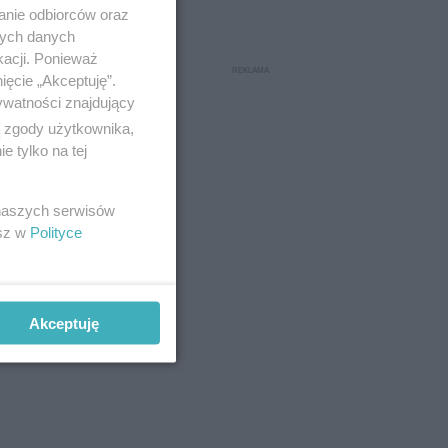
anie odbiorców oraz
nych danych
kacji. Ponieważ
ięcie „Akceptuję”.
ywatności znajdujący
ą zgody użytkownika,
 tylko na tej
 naszych serwisów
esz w
Polityce
Akceptuję