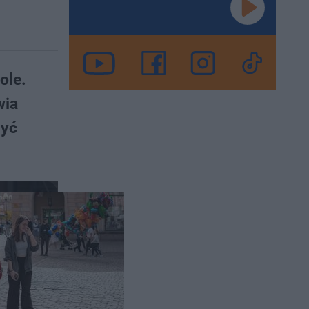
ole.
wia
żyć