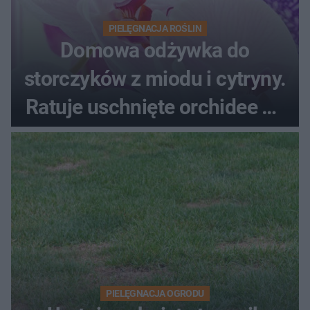
PIELĘGNACJA ROŚLIN
Domowa odżywka do
storczyków z miodu i cytryny.
Ratuje uschnięte orchidee po
upałach
PIELĘGNACJA OGRODU