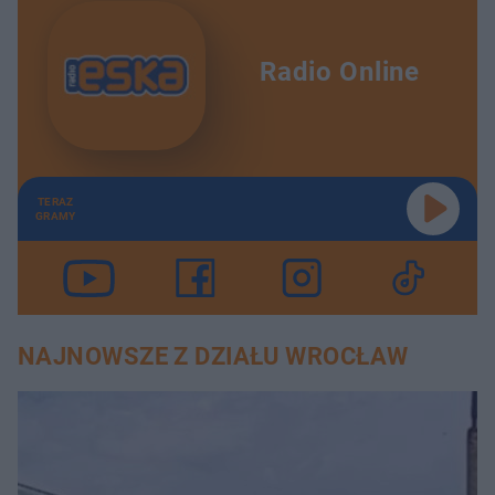
Radio Online
TERAZ
GRAMY
NAJNOWSZE Z DZIAŁU WROCŁAW