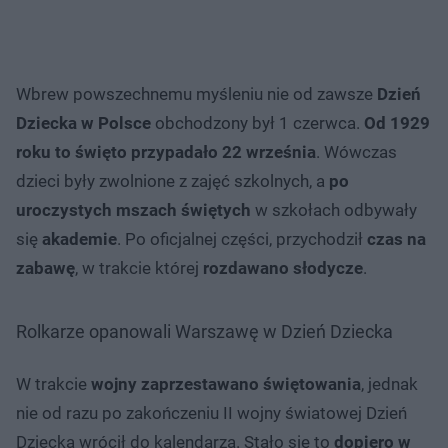
Wbrew powszechnemu myśleniu nie od zawsze
Dzień
Dziecka w Polsce
obchodzony był 1 czerwca.
Od 1929
roku to święto przypadało 22 września
. Wówczas
dzieci były zwolnione z zajęć szkolnych, a
po
uroczystych mszach świętych
w szkołach odbywały
się
akademie
. Po oficjalnej części, przychodził
czas na
zabawę
, w trakcie której
rozdawano słodycze
.
Rolkarze opanowali Warszawę w Dzień Dziecka
W trakcie
wojny zaprzestawano świętowania
, jednak
nie od razu po zakończeniu II wojny światowej Dzień
Dziecka wrócił do kalendarza. Stało się to
dopiero w