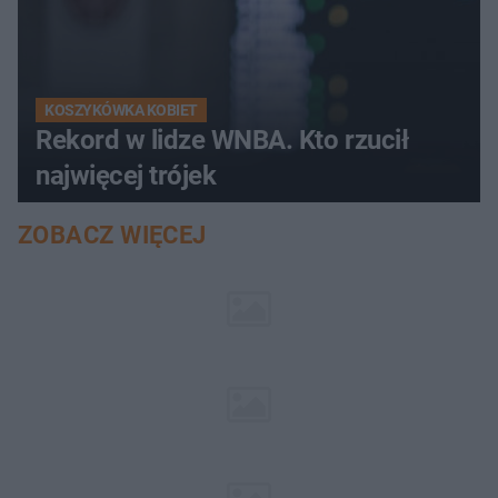
KOSZYKÓWKA KOBIET
Rekord w lidze WNBA. Kto rzucił
najwięcej trójek
ZOBACZ WIĘCEJ