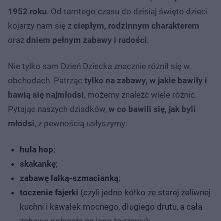
1952 roku
. Od tamtego czasu do dzisiaj święto dzieci
kojarzy nam się z
ciepłym, rodzinnym charakterem
oraz
dniem pełnym zabawy i radości
.
Nie tylko sam Dzień Dziecka znacznie różnił się w
obchodach. Patrząc
tylko na
zabawy, w jakie bawiły i
bawią się najmłodsi
, możemy znaleźć wiele różnic.
Pytając naszych dziadków,
w co bawili się, jak byli
młodsi
, z pewnością usłyszymy:
hula hop
;
skakankę
;
zabawę lalką-szmacianką
;
toczenie fajerki
(czyli jedno kółko ze starej żeliwnej
kuchni i kawałek mocnego, długiego drutu, a cała
zabawa polegała na jego toczeniu);