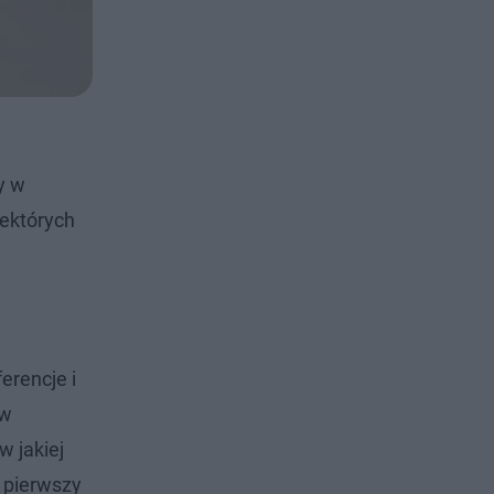
y w
iektórych
erencje i
ów
w jakiej
z pierwszy