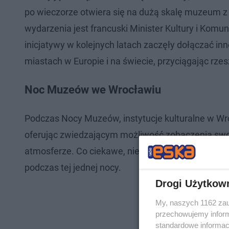
po wieczorze otwiera się na dużą skalę muzeum z 
wydarzenia jest francuski Minister Kultury i Komu
inicjatywy w kolejnych latach zaczęły dołączać i
miastach w Europie i na świecie, przyciągając rzesz
Noc Muzeów we Wrocławiu
Podczas Nocy Muzeów, instytucje kulturalne w Wr
oferując zwiedzającym możliwość zobaczenia swo
atmosferze. Co ciekawe, niektóre muzea organizuj
podczas tej jednej nocy.
Drogi Użytkow
My, naszych 1162 zau
przechowujemy informa
standardowe informac