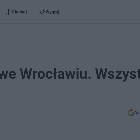
Słuchaj
Wygraj
e Wrocławiu. Wszyst
ć
Do