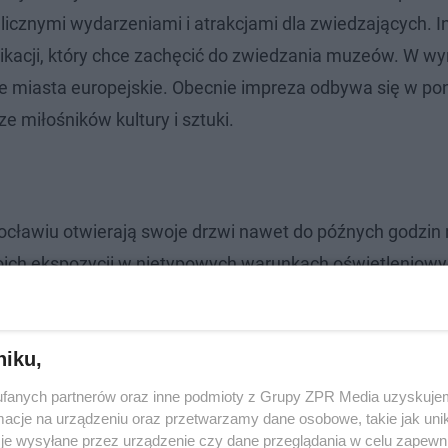
licznymi wydarzeniami i atrakcjami dla zwiedzających. I
nikacji, który chce zachęcić do zwiedzania muzeów. W wyn
nne miasta europejskie. Obecnie impreza odbywa się w p
e miłośników kultury i sztuki.
ocławiu otwierają swoje drzwi nawet do późnych godzin
ich ekspozycji w nietypowych warunkach oświetleniowy
ą specjalne wystawy i wydarzenia, które odbywają się ty
niku,
fanych partnerów oraz inne podmioty z Grupy ZPR Media uzyskujem
cje na urządzeniu oraz przetwarzamy dane osobowe, takie jak unika
je wysyłane przez urządzenie czy dane przeglądania w celu zapewn