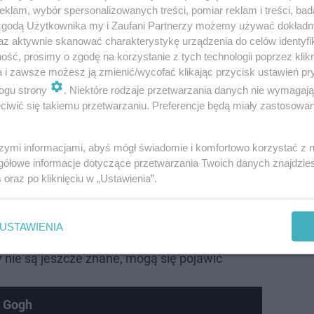
klam, wybór spersonalizowanych treści, pomiar reklam i treści, bad
 zgodą Użytkownika my i Zaufani Partnerzy możemy używać dokład
az aktywnie skanować charakterystykę urządzenia do celów identyfi
ść, prosimy o zgodę na korzystanie z tych technologii poprzez klikn
a i zawsze możesz ją zmienić/wycofać klikając przycisk ustawień pr
ogu strony
. Niektóre rodzaje przetwarzania danych nie wymagaj
iwić się takiemu przetwarzaniu. Preferencje będą miały zastosowanie
szymi informacjami, abyś mógł świadomie i komfortowo korzystać z
gółowe informacje dotyczące przetwarzania Twoich danych znajdzi
ą także koncerty, pokazy filmowe, warsztaty i wiele i
s
oraz po kliknięciu w „Ustawienia”.
niu muzeów. Impreza ta to również doskonała okazja do 
dzi oraz odkrycia tajemnic miasta.
USTAWIENIA
y nie są jeszcze znane, mogą się pojawić
 Gogh