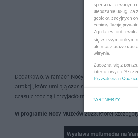
spersonalizowanych re
ulepszanie usług. Za
geolokalizacyjnych or
cenimy Twoją prywatno
Zgoda jest dobrowoln
się w lewym dolnym r
ale masz prawo sprzec
witrynie.
Zapoznaj się z poniż
internetowych. Szcze
Dodatkowo, w ramach Nocy Muzeów, organizowane s
Prywatności
i
Cookie
atrakcji, które umilają czas spędzany na zwiedza
czasu z rodziną i przyjaciółmi, poznania nowych lu
PARTNERZY
W programie Nocy Muzeów 2023,
której szczegół
Wystawa multimedialna Van