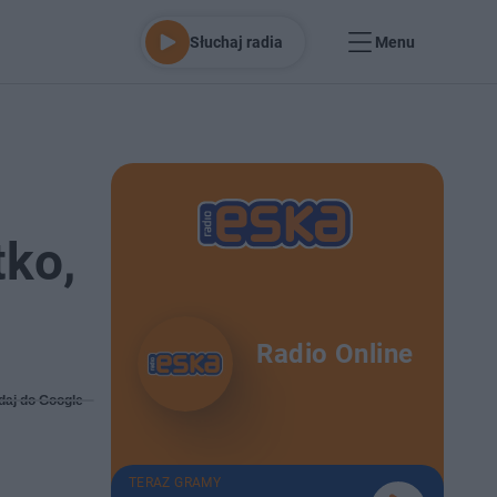
Słuchaj radia
Menu
ko,
Radio Online
daj do Google
TERAZ GRAMY