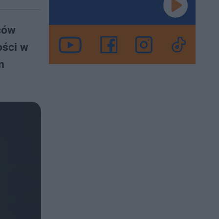
ców
ości w
m