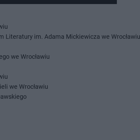
wiu
 Literatury im. Adama Mickiewicza we Wrocławi
ego we Wrocławiu
wiu
eli we Wrocławiu
ławskiego