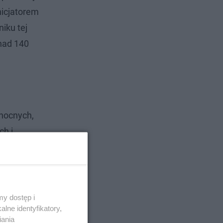
nicjatorem
iku tej
onad 140
 nocnych,
ch i
lko
y dostęp i
lne identyfikatory,
iania