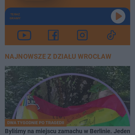
TERAZ
GRAMY
NAJNOWSZE Z DZIAŁU WROCŁAW
DWA TYGODNIE PO TRAGEDII
Byliśmy na miejscu zamachu w Berlinie. Jeden 