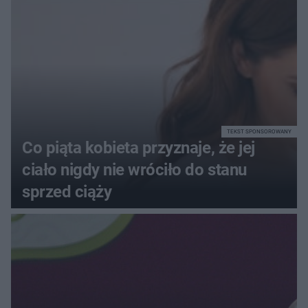
72+7×7−7×5=?
TEKST SPONSOROWANY
Co piąta kobieta przyznaje, że jej
ciało nigdy nie wróciło do stanu
sprzed ciąży