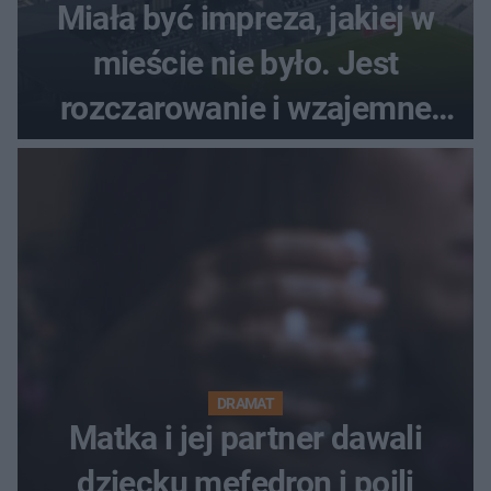
Miała być impreza, jakiej w
mieście nie było. Jest
rozczarowanie i wzajemne
obwinianie. Dlaczego Peak
Festiwal nie odbędzie się?
DRAMAT
Matka i jej partner dawali
dziecku mefedron i poili