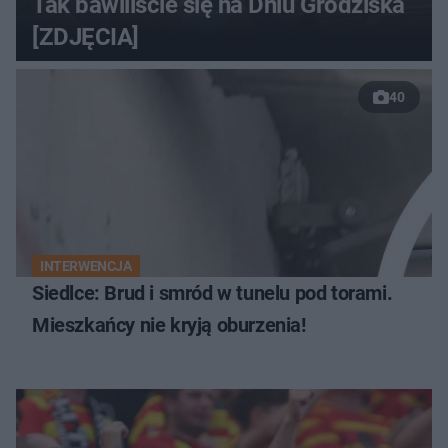
Tak bawiliście się na Dniu Grodziska
[ZDJĘCIA]
40
INTERWENCJA
Siedlce: Brud i smród w tunelu pod torami.
Mieszkańcy nie kryją oburzenia!