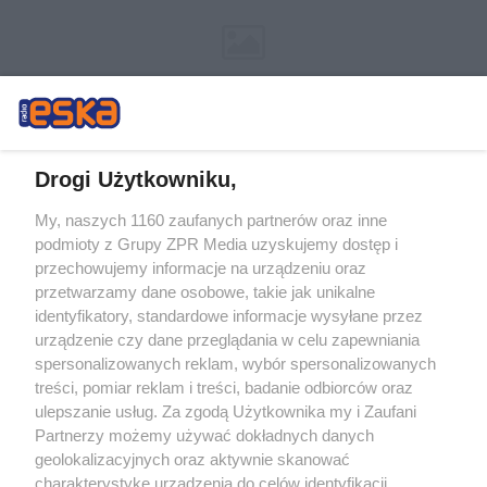
Drogi Użytkowniku,
My, naszych 1160 zaufanych partnerów oraz inne
Żaden utwór zamieszczony w serwisie nie może być powielany i
podmioty z Grupy ZPR Media uzyskujemy dostęp i
rozpowszechniany lub dalej rozpowszechniany w jakikolwiek sposób (w
tym także elektroniczny lub mechaniczny) na jakimkolwiek polu
przechowujemy informacje na urządzeniu oraz
eksploatacji w jakiejkolwiek formie, włącznie z umieszczaniem w Internecie
przetwarzamy dane osobowe, takie jak unikalne
bez pisemnej zgody właściciela praw. Jakiekolwiek użycie lub
wykorzystanie utworów w całości lub w części z naruszeniem prawa, tzn.
identyfikatory, standardowe informacje wysyłane przez
bez właściwej zgody, jest zabronione pod groźbą kary i może być ścigane
urządzenie czy dane przeglądania w celu zapewniania
prawnie.
spersonalizowanych reklam, wybór spersonalizowanych
treści, pomiar reklam i treści, badanie odbiorców oraz
ulepszanie usług. Za zgodą Użytkownika my i Zaufani
Partnerzy możemy używać dokładnych danych
geolokalizacyjnych oraz aktywnie skanować
charakterystykę urządzenia do celów identyfikacji.