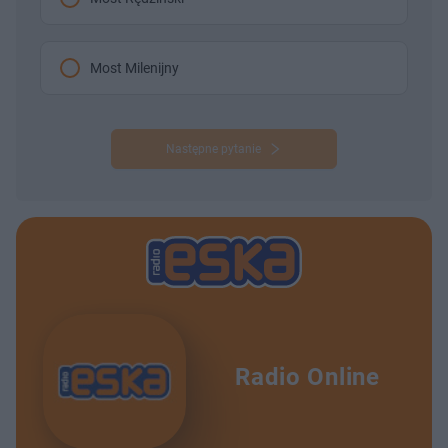
Most Milenijny
Następne pytanie
Radio Online