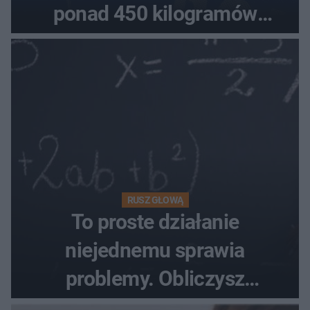
ponad 450 kilogramów
towaru
RUSZ GŁOWĄ
To proste działanie
niejednemu sprawia
problemy. Obliczysz
poprawnie, ile to jest