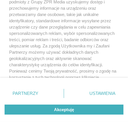
podmioty z Grupy ZPR Media uzyskujemy dostęp i
przechowujemy informacje na urządzeniu oraz
przetwarzamy dane osobowe, takie jak unikalne
identyfikatory, standardowe informacje wysyłane przez
urządzenie czy dane przeglądania w celu zapewniania
spersonalizowanych reklam, wybór spersonalizowanych
treści, pomiar reklam i treści, badanie odbiorców oraz
ulepszanie usług. Za zgodą Użytkownika my i Zaufani
Partnerzy możemy używać dokładnych danych
geolokalizacyjnych oraz aktywnie skanować
charakterystykę urządzenia do celów identyfikacji.
Ponieważ cenimy Twoją prywatność, prosimy o zgodę na
korzystanie z tych technologii poprzez kliknięcie
„Akceptuję”. Zgoda jest dobrowolna i zawsze możesz ją
zmienić/wycofać klikając przycisk ustawień prywatności
PARTNERZY
USTAWIENIA
znajdujący się w lewym dolnym rogu strony
. Niektóre
rodzaje przetwarzania danych nie wymagają zgody
Akceptuję
użytkownika, ale masz prawo sprzeciwić się takiemu
przetwarzaniu. Preferencje będą miały zastosowanie tylko
na tej witrynie.