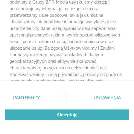
podmioty z Grupy ZPR Media uzyskujemy dostęp i
przechowujemy informacje na urządzeniu oraz
przetwarzamy dane osobowe, takie jak unikalne
identyfikatory, standardowe informacje wysyłane przez
urządzenie czy dane przeglądania w celu zapewniania
spersonalizowanych reklam, wybór spersonalizowanych
treści, pomiar reklam i treści, badanie odbiorców oraz
ulepszanie usług. Za zgodą Użytkownika my i Zaufani
Partnerzy możemy używać dokładnych danych
geolokalizacyjnych oraz aktywnie skanować
charakterystykę urządzenia do celów identyfikacji.
Ponieważ cenimy Twoją prywatność, prosimy o zgodę na
korzystanie z tych technologii poprzez kliknięcie
„Akceptuję”. Zgoda jest dobrowolna i zawsze możesz ją
zmienić/wycofać klikając przycisk ustawień prywatności
PARTNERZY
USTAWIENIA
znajdujący się w lewym dolnym rogu strony
. Niektóre
rodzaje przetwarzania danych nie wymagają zgody
Akceptuję
użytkownika, ale masz prawo sprzeciwić się takiemu
przetwarzaniu. Preferencje będą miały zastosowanie tylko
na tej witrynie.