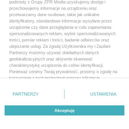
podmioty z Grupy ZPR Media uzyskujemy dostęp i
przechowujemy informacje na urządzeniu oraz
przetwarzamy dane osobowe, takie jak unikalne
identyfikatory, standardowe informacje wysyłane przez
urządzenie czy dane przeglądania w celu zapewniania
spersonalizowanych reklam, wybór spersonalizowanych
treści, pomiar reklam i treści, badanie odbiorców oraz
ulepszanie usług. Za zgodą Użytkownika my i Zaufani
Partnerzy możemy używać dokładnych danych
geolokalizacyjnych oraz aktywnie skanować
charakterystykę urządzenia do celów identyfikacji.
Ponieważ cenimy Twoją prywatność, prosimy o zgodę na
korzystanie z tych technologii poprzez kliknięcie
„Akceptuję”. Zgoda jest dobrowolna i zawsze możesz ją
zmienić/wycofać klikając przycisk ustawień prywatności
PARTNERZY
USTAWIENIA
znajdujący się w lewym dolnym rogu strony
. Niektóre
rodzaje przetwarzania danych nie wymagają zgody
Akceptuję
użytkownika, ale masz prawo sprzeciwić się takiemu
przetwarzaniu. Preferencje będą miały zastosowanie tylko
na tej witrynie.