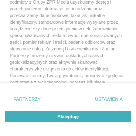
podmioty z Grupy ZPR Media uzyskujemy dostęp i
przechowujemy informacje na urządzeniu oraz
przetwarzamy dane osobowe, takie jak unikalne
identyfikatory, standardowe informacje wysyłane przez
urządzenie czy dane przeglądania w celu zapewniania
spersonalizowanych reklam, wybór spersonalizowanych
treści, pomiar reklam i treści, badanie odbiorców oraz
ulepszanie usług. Za zgodą Użytkownika my i Zaufani
Partnerzy możemy używać dokładnych danych
geolokalizacyjnych oraz aktywnie skanować
charakterystykę urządzenia do celów identyfikacji.
Ponieważ cenimy Twoją prywatność, prosimy o zgodę na
korzystanie z tych technologii poprzez kliknięcie
„Akceptuję”. Zgoda jest dobrowolna i zawsze możesz ją
zmienić/wycofać klikając przycisk ustawień prywatności
PARTNERZY
USTAWIENIA
znajdujący się w lewym dolnym rogu strony
. Niektóre
rodzaje przetwarzania danych nie wymagają zgody
Akceptuję
użytkownika, ale masz prawo sprzeciwić się takiemu
przetwarzaniu. Preferencje będą miały zastosowanie tylko
na tej witrynie.