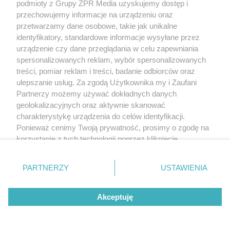
podmioty z Grupy ZPR Media uzyskujemy dostęp i
przechowujemy informacje na urządzeniu oraz
przetwarzamy dane osobowe, takie jak unikalne
identyfikatory, standardowe informacje wysyłane przez
urządzenie czy dane przeglądania w celu zapewniania
spersonalizowanych reklam, wybór spersonalizowanych
treści, pomiar reklam i treści, badanie odbiorców oraz
ulepszanie usług. Za zgodą Użytkownika my i Zaufani
Partnerzy możemy używać dokładnych danych
geolokalizacyjnych oraz aktywnie skanować
charakterystykę urządzenia do celów identyfikacji.
Ponieważ cenimy Twoją prywatność, prosimy o zgodę na
korzystanie z tych technologii poprzez kliknięcie
„Akceptuję”. Zgoda jest dobrowolna i zawsze możesz ją
zmienić/wycofać klikając przycisk ustawień prywatności
PARTNERZY
USTAWIENIA
znajdujący się w lewym dolnym rogu strony
. Niektóre
rodzaje przetwarzania danych nie wymagają zgody
Akceptuję
użytkownika, ale masz prawo sprzeciwić się takiemu
przetwarzaniu. Preferencje będą miały zastosowanie tylko
na tej witrynie.