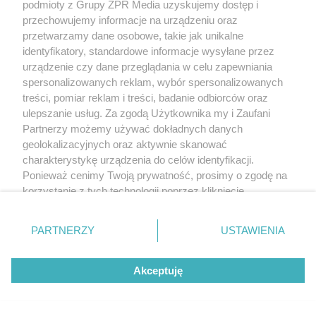
podmioty z Grupy ZPR Media uzyskujemy dostęp i
przechowujemy informacje na urządzeniu oraz
przetwarzamy dane osobowe, takie jak unikalne
identyfikatory, standardowe informacje wysyłane przez
urządzenie czy dane przeglądania w celu zapewniania
spersonalizowanych reklam, wybór spersonalizowanych
treści, pomiar reklam i treści, badanie odbiorców oraz
ulepszanie usług. Za zgodą Użytkownika my i Zaufani
Partnerzy możemy używać dokładnych danych
geolokalizacyjnych oraz aktywnie skanować
charakterystykę urządzenia do celów identyfikacji.
Ponieważ cenimy Twoją prywatność, prosimy o zgodę na
korzystanie z tych technologii poprzez kliknięcie
„Akceptuję”. Zgoda jest dobrowolna i zawsze możesz ją
zmienić/wycofać klikając przycisk ustawień prywatności
PARTNERZY
USTAWIENIA
znajdujący się w lewym dolnym rogu strony
. Niektóre
rodzaje przetwarzania danych nie wymagają zgody
Akceptuję
użytkownika, ale masz prawo sprzeciwić się takiemu
przetwarzaniu. Preferencje będą miały zastosowanie tylko
na tej witrynie.