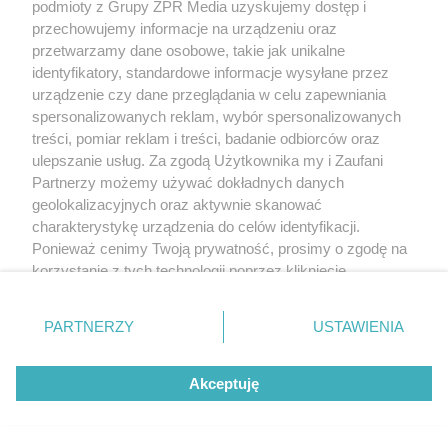
podmioty z Grupy ZPR Media uzyskujemy dostęp i
przechowujemy informacje na urządzeniu oraz
przetwarzamy dane osobowe, takie jak unikalne
identyfikatory, standardowe informacje wysyłane przez
urządzenie czy dane przeglądania w celu zapewniania
spersonalizowanych reklam, wybór spersonalizowanych
treści, pomiar reklam i treści, badanie odbiorców oraz
ulepszanie usług. Za zgodą Użytkownika my i Zaufani
Partnerzy możemy używać dokładnych danych
geolokalizacyjnych oraz aktywnie skanować
charakterystykę urządzenia do celów identyfikacji.
Ponieważ cenimy Twoją prywatność, prosimy o zgodę na
korzystanie z tych technologii poprzez kliknięcie
„Akceptuję”. Zgoda jest dobrowolna i zawsze możesz ją
zmienić/wycofać klikając przycisk ustawień prywatności
PARTNERZY
USTAWIENIA
znajdujący się w lewym dolnym rogu strony
. Niektóre
rodzaje przetwarzania danych nie wymagają zgody
Akceptuję
użytkownika, ale masz prawo sprzeciwić się takiemu
przetwarzaniu. Preferencje będą miały zastosowanie tylko
na tej witrynie.