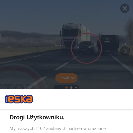
Rozwiń
Drogi Użytkowniku,
My, naszych 1162 zaufanych partnerów oraz inne