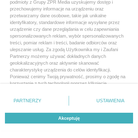
podmioty z Grupy ZPR Media uzyskujemy dostęp i
przechowujemy informacje na urządzeniu oraz
przetwarzamy dane osobowe, takie jak unikalne
identyfikatory, standardowe informacje wysyłane przez
urządzenie czy dane przeglądania w celu zapewniania
spersonalizowanych reklam, wybór spersonalizowanych
treści, pomiar reklam i treści, badanie odbiorców oraz
ulepszanie usług. Za zgodą Użytkownika my i Zaufani
Partnerzy możemy używać dokładnych danych
geolokalizacyjnych oraz aktywnie skanować
charakterystykę urządzenia do celów identyfikacji.
Ponieważ cenimy Twoją prywatność, prosimy o zgodę na
korzystanie z tych technologii poprzez kliknięcie
„Akceptuję”. Zgoda jest dobrowolna i zawsze możesz ją
zmienić/wycofać klikając przycisk ustawień prywatności
PARTNERZY
USTAWIENIA
znajdujący się w lewym dolnym rogu strony
. Niektóre
rodzaje przetwarzania danych nie wymagają zgody
Akceptuję
użytkownika, ale masz prawo sprzeciwić się takiemu
przetwarzaniu. Preferencje będą miały zastosowanie tylko
na tej witrynie.