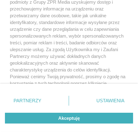
podmioty z Grupy ZPR Media uzyskujemy dostęp i
przechowujemy informacje na urządzeniu oraz
przetwarzamy dane osobowe, takie jak unikalne
identyfikatory, standardowe informacje wysyłane przez
urządzenie czy dane przeglądania w celu zapewniania
spersonalizowanych reklam, wybór spersonalizowanych
treści, pomiar reklam i treści, badanie odbiorców oraz
ulepszanie usług. Za zgodą Użytkownika my i Zaufani
Partnerzy możemy używać dokładnych danych
geolokalizacyjnych oraz aktywnie skanować
charakterystykę urządzenia do celów identyfikacji.
Ponieważ cenimy Twoją prywatność, prosimy o zgodę na
korzystanie z tych technologii poprzez kliknięcie
„Akceptuję”. Zgoda jest dobrowolna i zawsze możesz ją
zmienić/wycofać klikając przycisk ustawień prywatności
PARTNERZY
USTAWIENIA
znajdujący się w lewym dolnym rogu strony
. Niektóre
rodzaje przetwarzania danych nie wymagają zgody
Akceptuję
użytkownika, ale masz prawo sprzeciwić się takiemu
przetwarzaniu. Preferencje będą miały zastosowanie tylko
na tej witrynie.