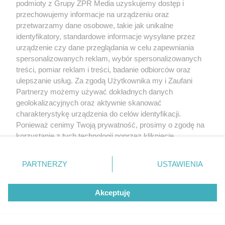
podmioty z Grupy ZPR Media uzyskujemy dostęp i
przechowujemy informacje na urządzeniu oraz
przetwarzamy dane osobowe, takie jak unikalne
identyfikatory, standardowe informacje wysyłane przez
urządzenie czy dane przeglądania w celu zapewniania
spersonalizowanych reklam, wybór spersonalizowanych
treści, pomiar reklam i treści, badanie odbiorców oraz
ulepszanie usług. Za zgodą Użytkownika my i Zaufani
Partnerzy możemy używać dokładnych danych
geolokalizacyjnych oraz aktywnie skanować
charakterystykę urządzenia do celów identyfikacji.
Ponieważ cenimy Twoją prywatność, prosimy o zgodę na
korzystanie z tych technologii poprzez kliknięcie
„Akceptuję”. Zgoda jest dobrowolna i zawsze możesz ją
zmienić/wycofać klikając przycisk ustawień prywatności
PARTNERZY
USTAWIENIA
znajdujący się w lewym dolnym rogu strony
. Niektóre
rodzaje przetwarzania danych nie wymagają zgody
Akceptuję
użytkownika, ale masz prawo sprzeciwić się takiemu
przetwarzaniu. Preferencje będą miały zastosowanie tylko
na tej witrynie.