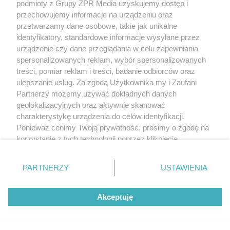
podmioty z Grupy ZPR Media uzyskujemy dostęp i
przechowujemy informacje na urządzeniu oraz
przetwarzamy dane osobowe, takie jak unikalne
identyfikatory, standardowe informacje wysyłane przez
urządzenie czy dane przeglądania w celu zapewniania
spersonalizowanych reklam, wybór spersonalizowanych
treści, pomiar reklam i treści, badanie odbiorców oraz
ulepszanie usług. Za zgodą Użytkownika my i Zaufani
Partnerzy możemy używać dokładnych danych
geolokalizacyjnych oraz aktywnie skanować
charakterystykę urządzenia do celów identyfikacji.
Ponieważ cenimy Twoją prywatność, prosimy o zgodę na
korzystanie z tych technologii poprzez kliknięcie
„Akceptuję”. Zgoda jest dobrowolna i zawsze możesz ją
zmienić/wycofać klikając przycisk ustawień prywatności
PARTNERZY
USTAWIENIA
znajdujący się w lewym dolnym rogu strony
. Niektóre
rodzaje przetwarzania danych nie wymagają zgody
Akceptuję
użytkownika, ale masz prawo sprzeciwić się takiemu
przetwarzaniu. Preferencje będą miały zastosowanie tylko
na tej witrynie.