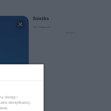
Śnieżka
Autor: Pixabay.com
y dostęp i
lne identyfikatory,
iania