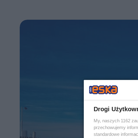
Drogi Użytkow
My, naszych 1162 zau
przechowujemy informa
standardowe informac