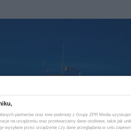
niku,
fanych partnerów oraz inne podmioty z Grupy ZPR Media uzyskujem
cje na urządzeniu oraz przetwarzamy dane osobowe, takie jak unika
je wysyłane przez urządzenie czy dane przeglądania w celu zapewn