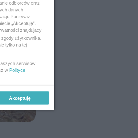
anie odbiorców oraz
nych danych
kacji. Ponieważ
ięcie „Akceptuję”.
ywatności znajdujący
ą zgody użytkownika,
 tylko na tej
 naszych serwisów
esz w
Polityce
Akceptuję