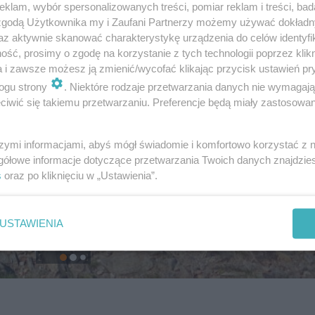
klam, wybór spersonalizowanych treści, pomiar reklam i treści, bad
 zgodą Użytkownika my i Zaufani Partnerzy możemy używać dokład
az aktywnie skanować charakterystykę urządzenia do celów identyfi
ść, prosimy o zgodę na korzystanie z tych technologii poprzez klikn
a i zawsze możesz ją zmienić/wycofać klikając przycisk ustawień pr
ogu strony
. Niektóre rodzaje przetwarzania danych nie wymagaj
iwić się takiemu przetwarzaniu. Preferencje będą miały zastosowanie
szymi informacjami, abyś mógł świadomie i komfortowo korzystać z
gółowe informacje dotyczące przetwarzania Twoich danych znajdzi
s
oraz po kliknięciu w „Ustawienia”.
USTAWIENIA