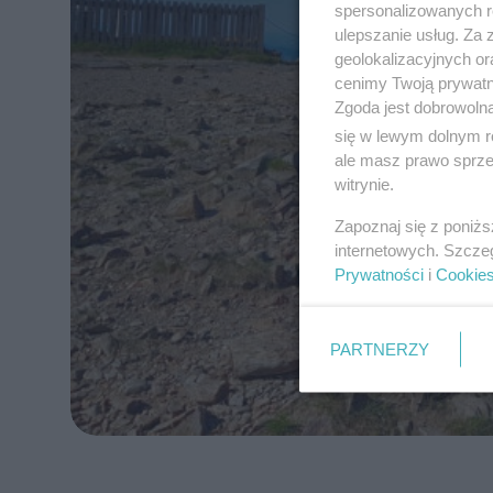
spersonalizowanych re
ulepszanie usług. Za
geolokalizacyjnych or
cenimy Twoją prywatno
Zgoda jest dobrowoln
się w lewym dolnym r
ale masz prawo sprzec
witrynie.
Zapoznaj się z poniż
internetowych. Szcze
Prywatności
i
Cookie
PARTNERZY