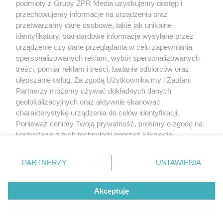
podmioty z Grupy ZPR Media uzyskujemy dostęp i
przechowujemy informacje na urządzeniu oraz
przetwarzamy dane osobowe, takie jak unikalne
identyfikatory, standardowe informacje wysyłane przez
urządzenie czy dane przeglądania w celu zapewniania
spersonalizowanych reklam, wybór spersonalizowanych
treści, pomiar reklam i treści, badanie odbiorców oraz
ulepszanie usług. Za zgodą Użytkownika my i Zaufani
Partnerzy możemy używać dokładnych danych
geolokalizacyjnych oraz aktywnie skanować
charakterystykę urządzenia do celów identyfikacji.
Ponieważ cenimy Twoją prywatność, prosimy o zgodę na
korzystanie z tych technologii poprzez kliknięcie
„Akceptuję”. Zgoda jest dobrowolna i zawsze możesz ją
zmienić/wycofać klikając przycisk ustawień prywatności
PARTNERZY
USTAWIENIA
znajdujący się w lewym dolnym rogu strony
. Niektóre
rodzaje przetwarzania danych nie wymagają zgody
Akceptuję
użytkownika, ale masz prawo sprzeciwić się takiemu
przetwarzaniu. Preferencje będą miały zastosowanie tylko
na tej witrynie.