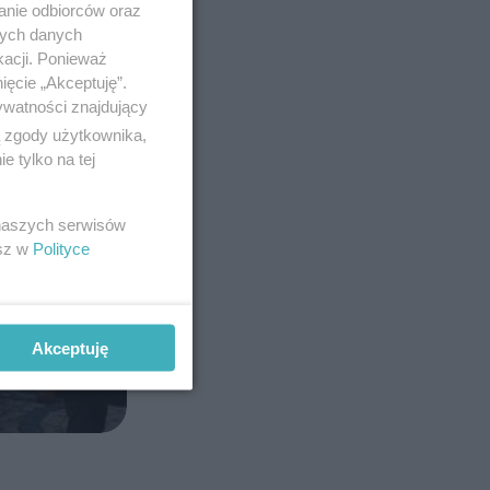
anie odbiorców oraz
nych danych
kacji. Ponieważ
ięcie „Akceptuję”.
ywatności znajdujący
ą zgody użytkownika,
 tylko na tej
 naszych serwisów
esz w
Polityce
Akceptuję