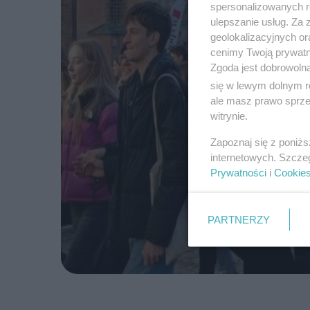
spersonalizowanych re
ulepszanie usług. Za
geolokalizacyjnych or
cenimy Twoją prywatno
Zgoda jest dobrowoln
się w lewym dolnym r
ale masz prawo sprzec
witrynie.
Zapoznaj się z poniż
internetowych. Szcze
Prywatności
i
Cookie
PARTNERZY