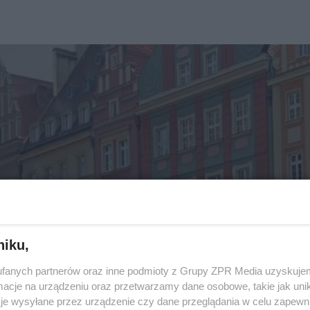
niku,
fanych partnerów oraz inne podmioty z Grupy ZPR Media uzyskujem
cje na urządzeniu oraz przetwarzamy dane osobowe, takie jak unika
je wysyłane przez urządzenie czy dane przeglądania w celu zapewn