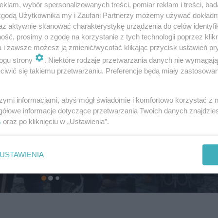
klam, wybór spersonalizowanych treści, pomiar reklam i treści, bad
 zgodą Użytkownika my i Zaufani Partnerzy możemy używać dokład
az aktywnie skanować charakterystykę urządzenia do celów identyfi
ść, prosimy o zgodę na korzystanie z tych technologii poprzez klikn
a i zawsze możesz ją zmienić/wycofać klikając przycisk ustawień pr
ogu strony
. Niektóre rodzaje przetwarzania danych nie wymagaj
iwić się takiemu przetwarzaniu. Preferencje będą miały zastosowanie
szymi informacjami, abyś mógł świadomie i komfortowo korzystać z
gółowe informacje dotyczące przetwarzania Twoich danych znajdzi
s
oraz po kliknięciu w „Ustawienia”.
USTAWIENIA