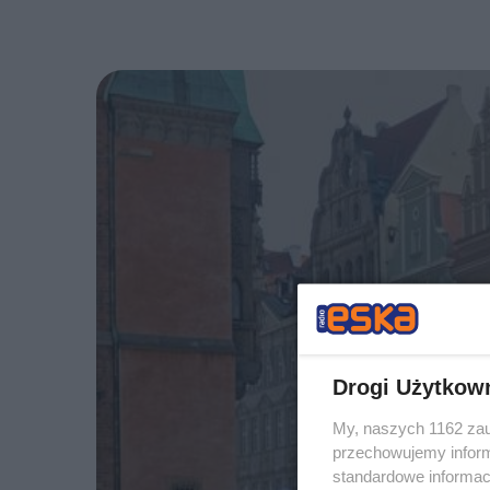
Drogi Użytkow
My, naszych 1162 zau
przechowujemy informa
standardowe informac