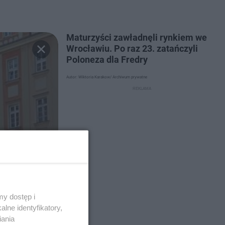
Maturzyści zawładnęli rynkiem we
Wrocławiu. Po raz 23. zatańczyli
Poloneza dla Fredry
Autor: Wiktoria Karakow/ Archiwum prywatne
y dostęp i
lne identyfikatory,
iania