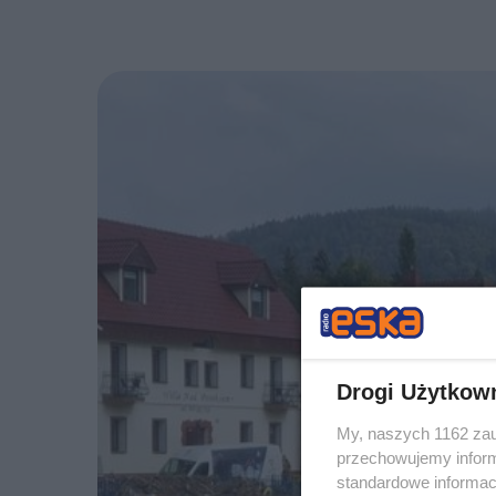
Drogi Użytkow
My, naszych 1162 zau
przechowujemy informa
standardowe informac