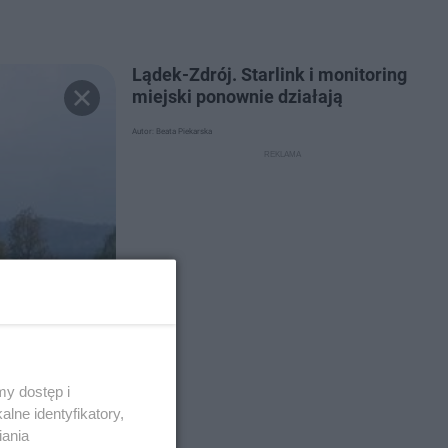
Lądek-Zdrój. Starlink i monitoring
miejski ponownie działają
Autor: Beata Piekarska
y dostęp i
lne identyfikatory,
iania