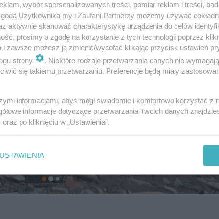
klam, wybór spersonalizowanych treści, pomiar reklam i treści, bad
 zgodą Użytkownika my i Zaufani Partnerzy możemy używać dokład
az aktywnie skanować charakterystykę urządzenia do celów identyfi
ść, prosimy o zgodę na korzystanie z tych technologii poprzez klikn
a i zawsze możesz ją zmienić/wycofać klikając przycisk ustawień pr
ogu strony
. Niektóre rodzaje przetwarzania danych nie wymagaj
iwić się takiemu przetwarzaniu. Preferencje będą miały zastosowanie
szymi informacjami, abyś mógł świadomie i komfortowo korzystać z
gółowe informacje dotyczące przetwarzania Twoich danych znajdzi
s
oraz po kliknięciu w „Ustawienia”.
USTAWIENIA