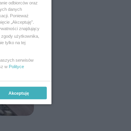
anie odbiorców oraz
nych danych
kacji. Ponieważ
ięcie „Akceptuję”.
ywatności znajdujący
ą zgody użytkownika,
 tylko na tej
 naszych serwisów
esz w
Polityce
Akceptuję