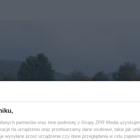
niku,
fanych partnerów oraz inne podmioty z Grupy ZPR Media uzyskujem
cje na urządzeniu oraz przetwarzamy dane osobowe, takie jak unika
je wysyłane przez urządzenie czy dane przeglądania w celu zapewn