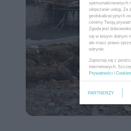
spersonalizowanych re
ulepszanie usług. Za
geolokalizacyjnych or
cenimy Twoją prywatno
Zgoda jest dobrowoln
się w lewym dolnym r
ale masz prawo sprzec
witrynie.
Zapoznaj się z poniż
internetowych. Szcze
Prywatności
i
Cookie
PARTNERZY