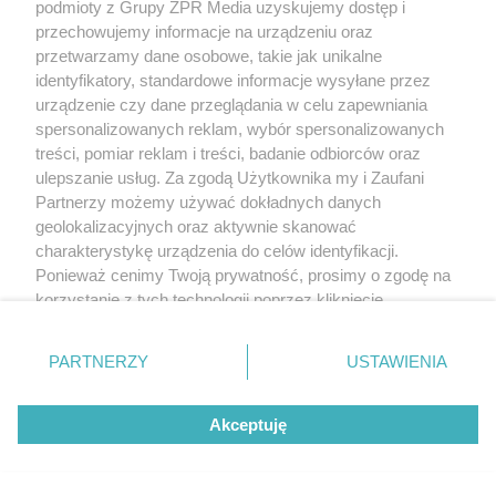
podmioty z Grupy ZPR Media uzyskujemy dostęp i
przechowujemy informacje na urządzeniu oraz
przetwarzamy dane osobowe, takie jak unikalne
identyfikatory, standardowe informacje wysyłane przez
urządzenie czy dane przeglądania w celu zapewniania
spersonalizowanych reklam, wybór spersonalizowanych
treści, pomiar reklam i treści, badanie odbiorców oraz
ulepszanie usług. Za zgodą Użytkownika my i Zaufani
Partnerzy możemy używać dokładnych danych
geolokalizacyjnych oraz aktywnie skanować
charakterystykę urządzenia do celów identyfikacji.
Ponieważ cenimy Twoją prywatność, prosimy o zgodę na
korzystanie z tych technologii poprzez kliknięcie
„Akceptuję”. Zgoda jest dobrowolna i zawsze możesz ją
zmienić/wycofać klikając przycisk ustawień prywatności
PARTNERZY
USTAWIENIA
znajdujący się w lewym dolnym rogu strony
. Niektóre
rodzaje przetwarzania danych nie wymagają zgody
Akceptuję
użytkownika, ale masz prawo sprzeciwić się takiemu
przetwarzaniu. Preferencje będą miały zastosowanie tylko
na tej witrynie.