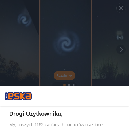
Rozwiń
Drogi Użytkowniku,
My, naszych 1162 zaufanych partnerów oraz inne