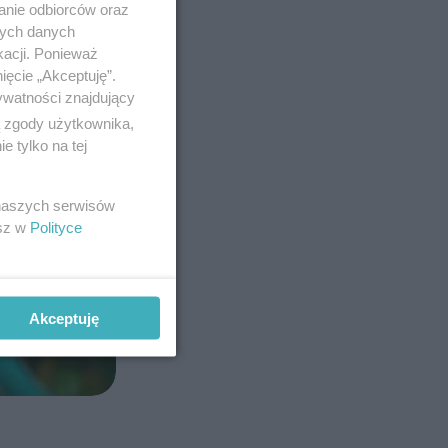
anie odbiorców oraz
nych danych
kacji. Ponieważ
ięcie „Akceptuję”.
ywatności znajdujący
ą zgody użytkownika,
 tylko na tej
 naszych serwisów
esz w
Polityce
Akceptuję