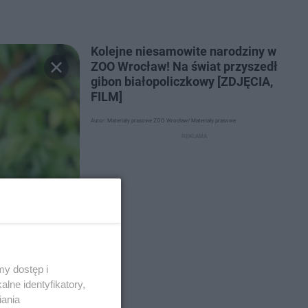
Kolejne niesamowite narodziny w
ZOO Wrocław! Na świat przyszedł
gibon białopoliczkowy [ZDJĘCIA,
FILM]
Autor: Materiały prasowe ZOO Wrocław/ Materiały prasowe
y dostęp i
lne identyfikatory,
iania