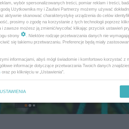
klam, wybór spersonalizowanych treści, pomiar reklam i treści, bad
 zgodą Użytkownika my i Zaufani Partnerzy możemy używać dokład
az aktywnie skanować charakterystykę urządzenia do celów identyfi
ść, prosimy o zgodę na korzystanie z tych technologii poprzez klikn
a i zawsze możesz ją zmienić/wycofać klikając przycisk ustawień pr
ogu strony
. Niektóre rodzaje przetwarzania danych nie wymagaj
iwić się takiemu przetwarzaniu. Preferencje będą miały zastosowanie
szymi informacjami, abyś mógł świadomie i komfortowo korzystać z
gółowe informacje dotyczące przetwarzania Twoich danych znajdzi
s
oraz po kliknięciu w „Ustawienia”.
USTAWIENIA