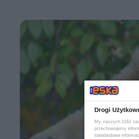
Drogi Użytkow
My, naszych 1162 zau
przechowujemy informa
standardowe informac