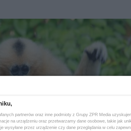
niku,
fanych partnerów oraz inne podmioty z Grupy ZPR Media uzyskujem
cje na urządzeniu oraz przetwarzamy dane osobowe, takie jak unika
je wysyłane przez urządzenie czy dane przeglądania w celu zapewn