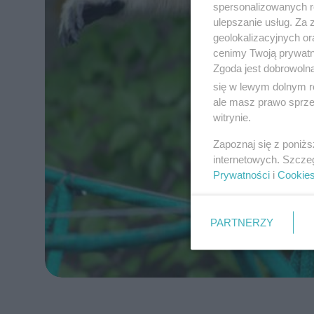
spersonalizowanych re
ulepszanie usług. Za
geolokalizacyjnych or
cenimy Twoją prywatno
Zgoda jest dobrowoln
się w lewym dolnym r
ale masz prawo sprzec
witrynie.
Zapoznaj się z poniż
internetowych. Szcze
Prywatności
i
Cookie
PARTNERZY