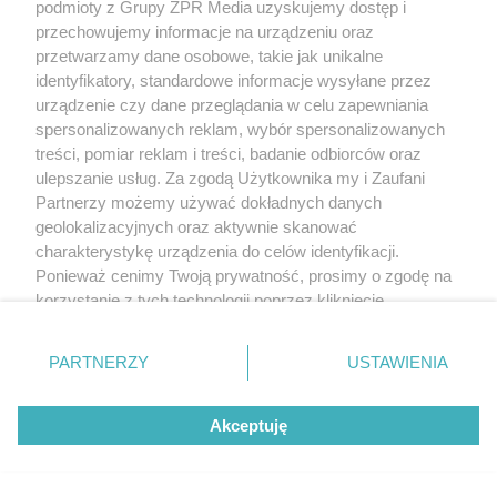
podmioty z Grupy ZPR Media uzyskujemy dostęp i
przechowujemy informacje na urządzeniu oraz
przetwarzamy dane osobowe, takie jak unikalne
identyfikatory, standardowe informacje wysyłane przez
urządzenie czy dane przeglądania w celu zapewniania
spersonalizowanych reklam, wybór spersonalizowanych
treści, pomiar reklam i treści, badanie odbiorców oraz
ulepszanie usług. Za zgodą Użytkownika my i Zaufani
Partnerzy możemy używać dokładnych danych
geolokalizacyjnych oraz aktywnie skanować
charakterystykę urządzenia do celów identyfikacji.
Ponieważ cenimy Twoją prywatność, prosimy o zgodę na
korzystanie z tych technologii poprzez kliknięcie
„Akceptuję”. Zgoda jest dobrowolna i zawsze możesz ją
zmienić/wycofać klikając przycisk ustawień prywatności
PARTNERZY
USTAWIENIA
znajdujący się w lewym dolnym rogu strony
. Niektóre
rodzaje przetwarzania danych nie wymagają zgody
Akceptuję
użytkownika, ale masz prawo sprzeciwić się takiemu
przetwarzaniu. Preferencje będą miały zastosowanie tylko
na tej witrynie.