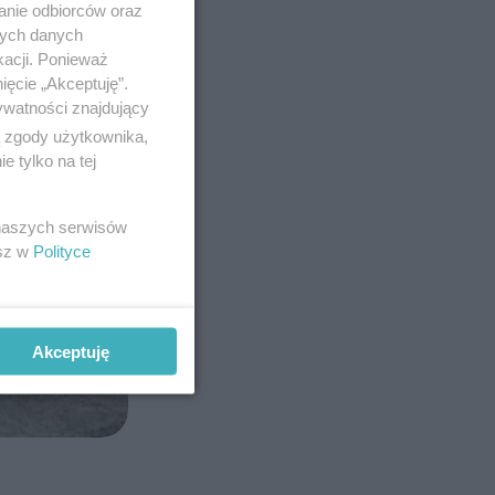
anie odbiorców oraz
nych danych
kacji. Ponieważ
ięcie „Akceptuję”.
ywatności znajdujący
ą zgody użytkownika,
 tylko na tej
 naszych serwisów
esz w
Polityce
Akceptuję