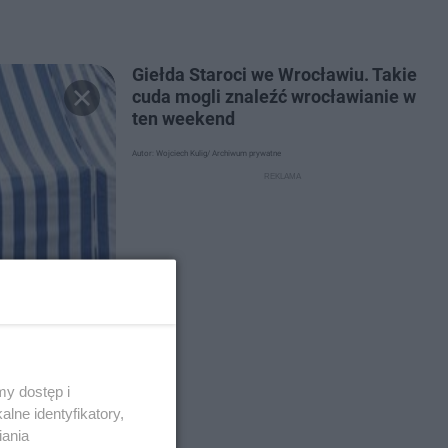
Giełda Staroci we Wrocławiu. Takie
cuda mogli znaleźć wrocławianie w
ten weekend
Autor: Wojciech Kulig/ Archiwum prywatne
y dostęp i
lne identyfikatory,
iania