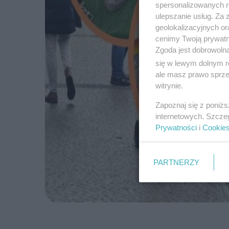
spersonalizowanych re
ulepszanie usług. Za
geolokalizacyjnych or
cenimy Twoją prywatno
Zgoda jest dobrowoln
się w lewym dolnym r
ale masz prawo sprzec
witrynie.
Zapoznaj się z poniż
internetowych. Szcze
Prywatności
i
Cookie
PARTNERZY