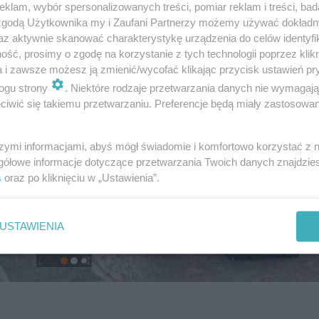
klam, wybór spersonalizowanych treści, pomiar reklam i treści, bad
 zgodą Użytkownika my i Zaufani Partnerzy możemy używać dokład
az aktywnie skanować charakterystykę urządzenia do celów identyfi
ść, prosimy o zgodę na korzystanie z tych technologii poprzez klikn
a i zawsze możesz ją zmienić/wycofać klikając przycisk ustawień pr
ogu strony
. Niektóre rodzaje przetwarzania danych nie wymagaj
iwić się takiemu przetwarzaniu. Preferencje będą miały zastosowanie
szymi informacjami, abyś mógł świadomie i komfortowo korzystać z
gółowe informacje dotyczące przetwarzania Twoich danych znajdzi
s
oraz po kliknięciu w „Ustawienia”.
USTAWIENIA