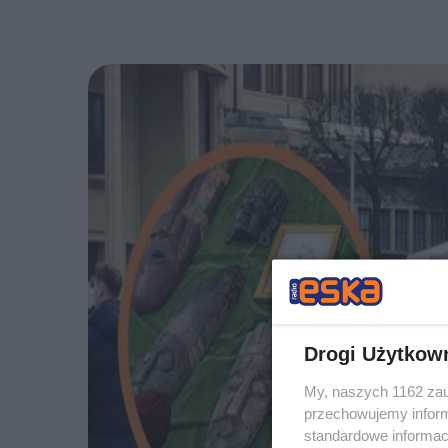
Drogi Użytkow
My, naszych 1162 zau
przechowujemy informa
standardowe informac