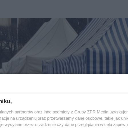
niku,
fanych partnerów oraz inne podmioty z Grupy ZPR Media uzyskujem
cje na urządzeniu oraz przetwarzamy dane osobowe, takie jak unika
je wysyłane przez urządzenie czy dane przeglądania w celu zapewn