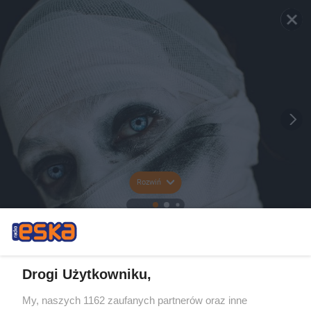
Rozwiń
Drogi Użytkowniku,
My, naszych 1162 zaufanych partnerów oraz inne