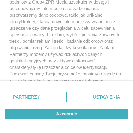
podmioty z Grupy ZPR Media uzyskujemy dostęp i
przechowujemy informacje na urządzeniu oraz
przetwarzamy dane osobowe, takie jak unikalne
identyfikatory, standardowe informacje wysyłane przez
urządzenie czy dane przeglądania w celu zapewniania
spersonalizowanych reklam, wybór spersonalizowanych
treści, pomiar reklam i treści, badanie odbiorców oraz
ulepszanie usług. Za zgodą Użytkownika my i Zaufani
Partnerzy możemy używać dokładnych danych
geolokalizacyjnych oraz aktywnie skanować
charakterystykę urządzenia do celów identyfikacji.
Ponieważ cenimy Twoją prywatność, prosimy o zgodę na
korzystanie z tych technologii poprzez kliknięcie
„Akceptuję”. Zgoda jest dobrowolna i zawsze możesz ją
zmienić/wycofać klikając przycisk ustawień prywatności
PARTNERZY
USTAWIENIA
znajdujący się w lewym dolnym rogu strony
. Niektóre
rodzaje przetwarzania danych nie wymagają zgody
Akceptuję
użytkownika, ale masz prawo sprzeciwić się takiemu
przetwarzaniu. Preferencje będą miały zastosowanie tylko
na tej witrynie.