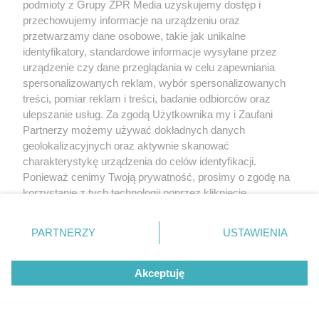
podmioty z Grupy ZPR Media uzyskujemy dostęp i
przechowujemy informacje na urządzeniu oraz
przetwarzamy dane osobowe, takie jak unikalne
identyfikatory, standardowe informacje wysyłane przez
urządzenie czy dane przeglądania w celu zapewniania
spersonalizowanych reklam, wybór spersonalizowanych
treści, pomiar reklam i treści, badanie odbiorców oraz
ulepszanie usług. Za zgodą Użytkownika my i Zaufani
Partnerzy możemy używać dokładnych danych
geolokalizacyjnych oraz aktywnie skanować
charakterystykę urządzenia do celów identyfikacji.
Ponieważ cenimy Twoją prywatność, prosimy o zgodę na
korzystanie z tych technologii poprzez kliknięcie
„Akceptuję”. Zgoda jest dobrowolna i zawsze możesz ją
zmienić/wycofać klikając przycisk ustawień prywatności
PARTNERZY
USTAWIENIA
znajdujący się w lewym dolnym rogu strony
. Niektóre
rodzaje przetwarzania danych nie wymagają zgody
Akceptuję
użytkownika, ale masz prawo sprzeciwić się takiemu
przetwarzaniu. Preferencje będą miały zastosowanie tylko
na tej witrynie.