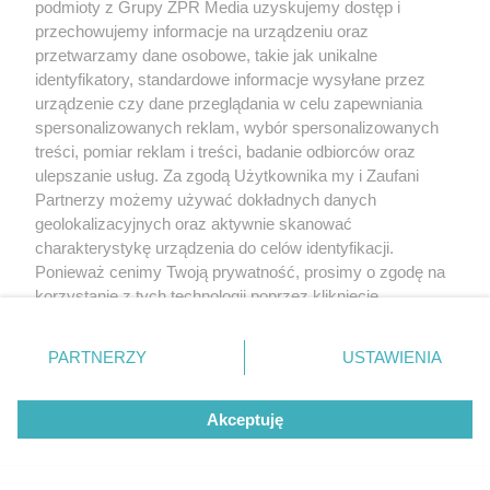
podmioty z Grupy ZPR Media uzyskujemy dostęp i
przechowujemy informacje na urządzeniu oraz
przetwarzamy dane osobowe, takie jak unikalne
identyfikatory, standardowe informacje wysyłane przez
urządzenie czy dane przeglądania w celu zapewniania
spersonalizowanych reklam, wybór spersonalizowanych
treści, pomiar reklam i treści, badanie odbiorców oraz
ulepszanie usług. Za zgodą Użytkownika my i Zaufani
Partnerzy możemy używać dokładnych danych
geolokalizacyjnych oraz aktywnie skanować
charakterystykę urządzenia do celów identyfikacji.
Ponieważ cenimy Twoją prywatność, prosimy o zgodę na
korzystanie z tych technologii poprzez kliknięcie
„Akceptuję”. Zgoda jest dobrowolna i zawsze możesz ją
zmienić/wycofać klikając przycisk ustawień prywatności
PARTNERZY
USTAWIENIA
znajdujący się w lewym dolnym rogu strony
. Niektóre
rodzaje przetwarzania danych nie wymagają zgody
Akceptuję
użytkownika, ale masz prawo sprzeciwić się takiemu
przetwarzaniu. Preferencje będą miały zastosowanie tylko
na tej witrynie.