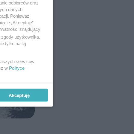
anie odbiorców oraz
nych danych
kacji. Ponieważ
ięcie „Akceptuję”.
ywatności znajdujący
ą zgody użytkownika,
 tylko na tej
 naszych serwisów
esz w
Polityce
Akceptuję