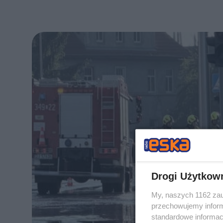
Drogi Użytkow
My, naszych 1162 zau
przechowujemy informa
standardowe informac