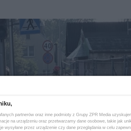
niku,
fanych partnerów oraz inne podmioty z Grupy ZPR Media uzyskujem
cje na urządzeniu oraz przetwarzamy dane osobowe, takie jak unika
je wysyłane przez urządzenie czy dane przeglądania w celu zapewn