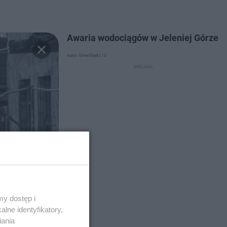
Awaria wodociągów w Jeleniej Górze
Autor: DolnyŚląsk112
y dostęp i
lne identyfikatory,
iania