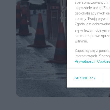
spersonalizowanych re
ulepszanie usług. Za
geolokalizacyjnych or
cenimy Twoją prywatno
Zgoda jest dobrowoln
się w lewym dolnym r
ale masz prawo sprzec
witrynie.
Zapoznaj się z poniż
internetowych. Szcze
Prywatności
i
Cookie
PARTNERZY