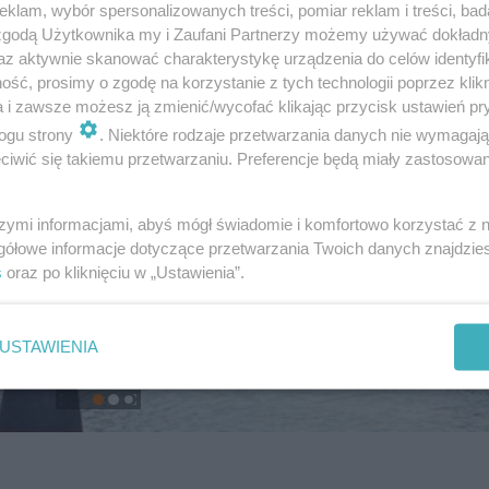
klam, wybór spersonalizowanych treści, pomiar reklam i treści, bad
 zgodą Użytkownika my i Zaufani Partnerzy możemy używać dokład
az aktywnie skanować charakterystykę urządzenia do celów identyfi
ść, prosimy o zgodę na korzystanie z tych technologii poprzez klikn
a i zawsze możesz ją zmienić/wycofać klikając przycisk ustawień pr
ogu strony
. Niektóre rodzaje przetwarzania danych nie wymagaj
iwić się takiemu przetwarzaniu. Preferencje będą miały zastosowanie
szymi informacjami, abyś mógł świadomie i komfortowo korzystać z
gółowe informacje dotyczące przetwarzania Twoich danych znajdzi
s
oraz po kliknięciu w „Ustawienia”.
USTAWIENIA