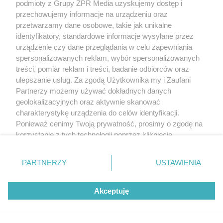
podmioty z Grupy ZPR Media uzyskujemy dostęp i
przechowujemy informacje na urządzeniu oraz
przetwarzamy dane osobowe, takie jak unikalne
identyfikatory, standardowe informacje wysyłane przez
urządzenie czy dane przeglądania w celu zapewniania
spersonalizowanych reklam, wybór spersonalizowanych
treści, pomiar reklam i treści, badanie odbiorców oraz
ulepszanie usług. Za zgodą Użytkownika my i Zaufani
Partnerzy możemy używać dokładnych danych
geolokalizacyjnych oraz aktywnie skanować
charakterystykę urządzenia do celów identyfikacji.
Ponieważ cenimy Twoją prywatność, prosimy o zgodę na
korzystanie z tych technologii poprzez kliknięcie
„Akceptuję”. Zgoda jest dobrowolna i zawsze możesz ją
zmienić/wycofać klikając przycisk ustawień prywatności
PARTNERZY
USTAWIENIA
znajdujący się w lewym dolnym rogu strony
. Niektóre
rodzaje przetwarzania danych nie wymagają zgody
Akceptuję
użytkownika, ale masz prawo sprzeciwić się takiemu
przetwarzaniu. Preferencje będą miały zastosowanie tylko
na tej witrynie.