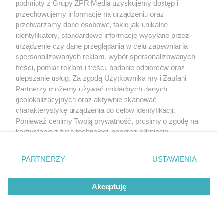
podmioty z Grupy ZPR Media uzyskujemy dostęp i
przechowujemy informacje na urządzeniu oraz
przetwarzamy dane osobowe, takie jak unikalne
identyfikatory, standardowe informacje wysyłane przez
urządzenie czy dane przeglądania w celu zapewniania
spersonalizowanych reklam, wybór spersonalizowanych
treści, pomiar reklam i treści, badanie odbiorców oraz
ulepszanie usług. Za zgodą Użytkownika my i Zaufani
Partnerzy możemy używać dokładnych danych
geolokalizacyjnych oraz aktywnie skanować
charakterystykę urządzenia do celów identyfikacji.
Ponieważ cenimy Twoją prywatność, prosimy o zgodę na
korzystanie z tych technologii poprzez kliknięcie
„Akceptuję”. Zgoda jest dobrowolna i zawsze możesz ją
zmienić/wycofać klikając przycisk ustawień prywatności
PARTNERZY
USTAWIENIA
znajdujący się w lewym dolnym rogu strony
. Niektóre
rodzaje przetwarzania danych nie wymagają zgody
Akceptuję
użytkownika, ale masz prawo sprzeciwić się takiemu
przetwarzaniu. Preferencje będą miały zastosowanie tylko
na tej witrynie.