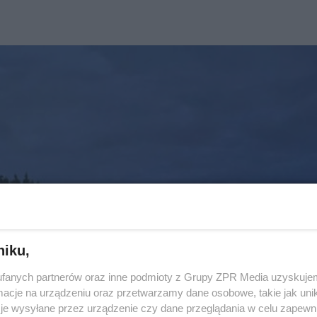
niku,
fanych partnerów oraz inne podmioty z Grupy ZPR Media uzyskujem
cje na urządzeniu oraz przetwarzamy dane osobowe, takie jak unika
je wysyłane przez urządzenie czy dane przeglądania w celu zapewn