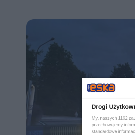
Drogi Użytkow
My, naszych 1162 zau
przechowujemy informa
standardowe informac