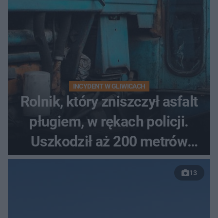
INCYDENT W GLIWICACH
Rolnik, który zniszczył asfalt
pługiem, w rękach policji.
Uszkodził aż 200 metrów
nowej drogi
13