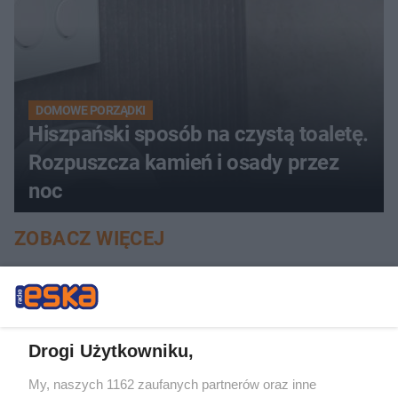
DOMOWE PORZĄDKI
Hiszpański sposób na czystą toaletę.
Rozpuszcza kamień i osady przez
noc
ZOBACZ WIĘCEJ
Drogi Użytkowniku,
My, naszych 1162 zaufanych partnerów oraz inne