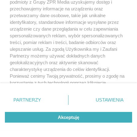
podmioty z Grupy ZPR Media uzyskujemy dostęp i
przechowujemy informacje na urządzeniu oraz
przetwarzamy dane osobowe, takie jak unikalne
identyfikatory, standardowe informacje wysyłane przez
urządzenie czy dane przeglądania w celu zapewniania
spersonalizowanych reklam, wybór spersonalizowanych
treści, pomiar reklam i treści, badanie odbiorców oraz
ulepszanie usług. Za zgodą Użytkownika my i Zaufani
Partnerzy możemy używać dokładnych danych
geolokalizacyjnych oraz aktywnie skanować
charakterystykę urządzenia do celów identyfikacji.
Ponieważ cenimy Twoją prywatność, prosimy o zgodę na
korzystanie z tych technologii poprzez kliknięcie
„Akceptuję”. Zgoda jest dobrowolna i zawsze możesz ją
zmienić/wycofać klikając przycisk ustawień prywatności
PARTNERZY
USTAWIENIA
znajdujący się w lewym dolnym rogu strony
. Niektóre
rodzaje przetwarzania danych nie wymagają zgody
Akceptuję
użytkownika, ale masz prawo sprzeciwić się takiemu
Żaden utwór zamieszczony w serwisie nie może być powielany i
przetwarzaniu. Preferencje będą miały zastosowanie tylko
rozpowszechniany lub dalej rozpowszechniany w jakikolwiek sposób (w
na tej witrynie.
tym także elektroniczny lub mechaniczny) na jakimkolwiek polu