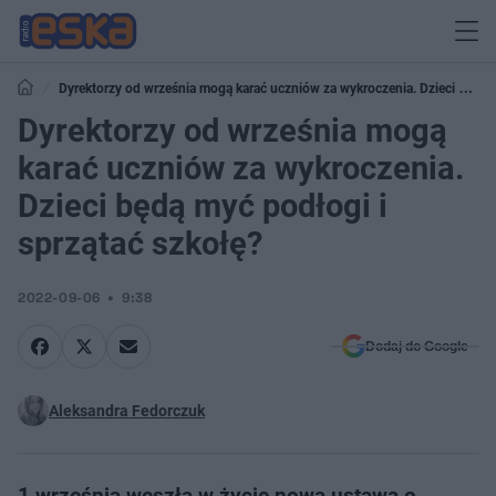
Dyrektorzy od września mogą karać uczniów za wykroczenia. Dzieci będą
myć podłogi i sprzątać szkołę?
Dyrektorzy od września mogą
karać uczniów za wykroczenia.
Dzieci będą myć podłogi i
sprzątać szkołę?
2022-09-06
9:38
Dodaj do Google
Aleksandra Fedorczuk
1 września weszła w życie nowa ustawa o