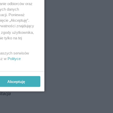
anie odbiorców oraz
nych danych
kacji. Ponieważ
ięcie „Akceptuję”.
ywatności znajdujący
ą zgody użytkownika,
 tylko na tej
 naszych serwisów
ześlizgnął
esz w
Polityce
eczki. To
Akceptuję
a myśli,
itacja