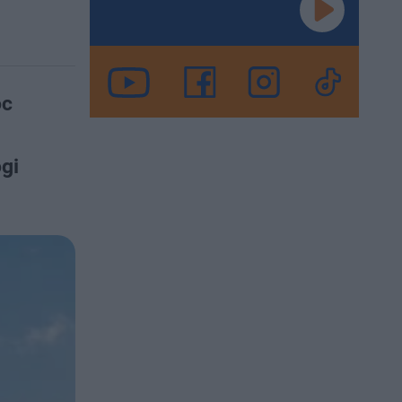
óc
d
gi