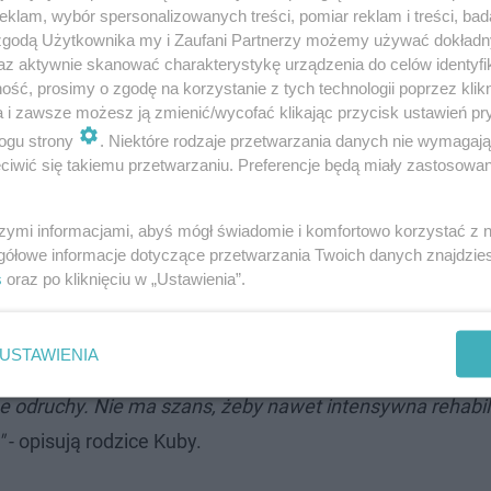
klam, wybór spersonalizowanych treści, pomiar reklam i treści, bad
 zgodą Użytkownika my i Zaufani Partnerzy możemy używać dokład
az aktywnie skanować charakterystykę urządzenia do celów identyfi
ść, prosimy o zgodę na korzystanie z tych technologii poprzez klikn
a i zawsze możesz ją zmienić/wycofać klikając przycisk ustawień pr
ogu strony
. Niektóre rodzaje przetwarzania danych nie wymagaj
iwić się takiemu przetwarzaniu. Preferencje będą miały zastosowanie
undy"
szymi informacjami, abyś mógł świadomie i komfortowo korzystać z
 przeszedł przez prawdziwą tragedię. Młody mężczyzna 
gółowe informacje dotyczące przetwarzania Twoich danych znajdzi
ę.
s
oraz po kliknięciu w „Ustawienia”.
ale Kuba podczas upadku nie złamał sobie ani jednej kost
USTAWIENIA
eoperacyjny. Zniszczone zostały obszary odpowiedzialne z
ane odruchy. Nie ma szans, żeby nawet intensywna rehabil
"
- opisują rodzice Kuby.