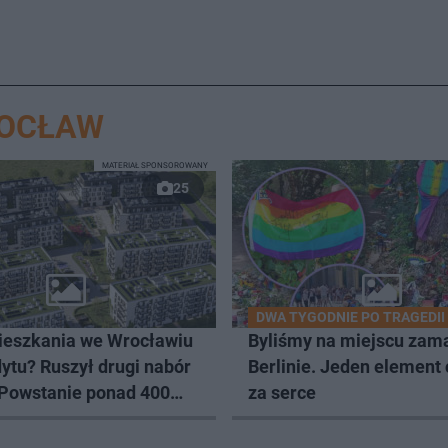
ROCŁAW
MATERIAŁ SPONSOROWANY
25
DWA TYGODNIE PO TRAGEDII
eszkania we Wrocławiu
Byliśmy na miejscu zam
ytu? Ruszył drugi nabór
Berlinie. Jeden element
 Powstanie ponad 400
za serce