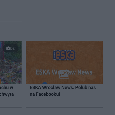
52
achu w
ESKA Wrocław News. Polub nas
 chwyta
na Facebooku!