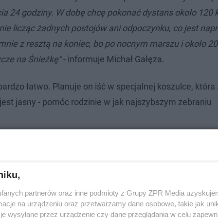
cia 24 godziny. W dobę chcę pokonać dystans około 120 
ie licząc żadnych postojów ani odpoczynku, co jest na
nie z resztą na koniec, bo po nocnym marszu i około 20
cze na Śnieżkę"
- informuje Michał Gałęza.
rdzo łatwo. Planuje on iść w specjalnej koszulce, która
jest jasny - pomóc rodzinie w jak najszybszym zebraniu
niku,
fanych partnerów oraz inne podmioty z Grupy ZPR Media uzyskujem
cje na urządzeniu oraz przetwarzamy dane osobowe, takie jak unika
je wysyłane przez urządzenie czy dane przeglądania w celu zapewn