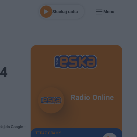
Słuchaj radia
Menu
24
Radio Online
daj do Google
TERAZ GRAMY