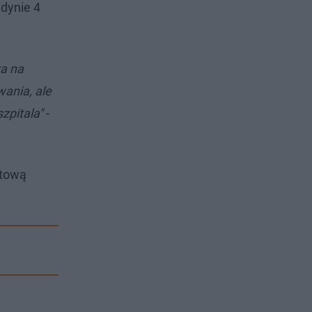
edynie 4
wa na
ania, ale
zpitala"
-
etową