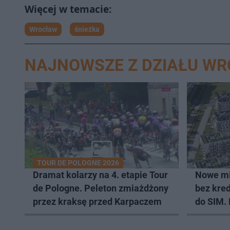
Wrocław
śnieżka
NAJNOWSZE Z DZIAŁU W
TOUR DE POLOGNE 2026
Dramat kolarzy na 4. etapie Tour
Nowe mi
de Pologne. Peleton zmiażdżony
bez kred
przez kraksę przed Karpaczem
do SIM.
lokali