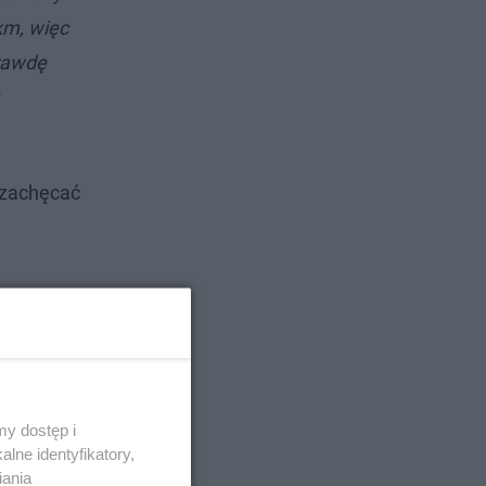
km, więc
prawdę
 zachęcać
y dostęp i
lne identyfikatory,
iania