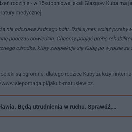
zeń rodzinie - w 15-stopniowej skali Glasgow Kuba ma j
paratury medycznej.
 że nie odczuwa żadnego bólu. Dziś synek wciąż przeby
nę podczas odwiedzin. Chcemy podjąć próbę rehabilitow
nego ośrodka, który zaopiekuje się Kubą po wypisie ze s
opieki są ogromne, dlatego rodzice Kuby założyli intern
s://www.siepomaga.pl/jakub-matusiewicz.
awia. Będą utrudnienia w ruchu. Sprawdź,…