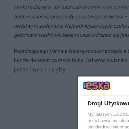
spektakularnym, ale narzuciłem sobie czas przejś
będę musiał iść przez cały czas tempem 5km/h – n
niełatwym zadaniem. Najtrudniejsza część czeka m
godzinach wędrówki będę musiał wdrapać się jesz
Podróżującego Michała Gałęzę rozpoznać będzie ba
będzie do wpłat na rzecz Kuby. Cel wrocławianina 
potrzebnych pieniędzy.
Drogi Użytkow
My, naszych 1162 zau
przechowujemy informa
standardowe informac