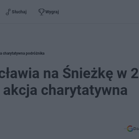
Słuchaj
Wygraj
ja charytatywna podróżnika
cławia na Śnieżkę w 
 akcja charytatywna
Do