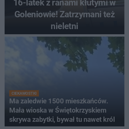
16-latek z ranami kłutymi w
Goleniowie! Zatrzymani też
nieletni
CIEKAWOSTKI
Ma zaledwie 1500 mieszkańców.
Mała wioska w Świętokrzyskiem
skrywa zabytki, bywał tu nawet król